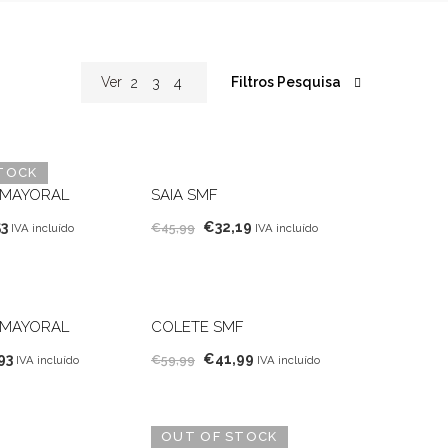
Filtros Pesquisa
Ver
2
3
4
TOCK
MAYORAL
SAIA SMF
O
O
O
53
€
32,19
€
45,99
IVA incluído
IVA incluído
o
preço
preço
preço
nal
atual
original
atual
é:
era:
é:
0.
€19,53.
€45,99.
€32,19.
MAYORAL
COLETE SMF
O
O
O
93
€
41,99
€
59,99
IVA incluído
IVA incluído
o
preço
preço
preço
nal
atual
original
atual
é:
era:
é:
OUT OF STOCK