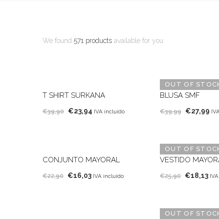
We found
571 products
available for you
OUT OF STOC
T SHIRT SURKANA
BLUSA SMF
O
O
O
O
€
23,94
€
27,99
€
39,90
€
39,99
IVA incluído
IVA
preço
preço
preço
pr
original
atual
original
at
era:
é:
era:
é:
OUT OF STOC
€39,90.
€23,94.
€39,99.
€2
CONJUNTO MAYORAL
VESTIDO MAYOR
O
O
O
O
€
16,03
€
18,13
€
22,90
€
25,90
IVA incluído
IVA
preço
preço
preço
pr
original
atual
original
atu
era:
é:
era:
é:
OUT OF STOC