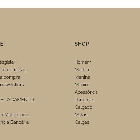
TE
SHOP
esgistar
Homem
 de compras
Mulher
r a compra
Menina
newsletters
Menino
Acessórios
E PAGAMENTO
Perfumes
Calçado
ia Multibanco
Malas
ência Bancária
Calças