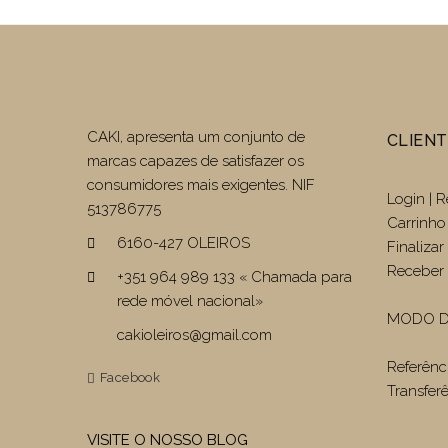
CAKI, apresenta um conjunto de
CLIEN
marcas capazes de satisfazer os
consumidores mais exigentes. NIF
Login | R
513786775
Carrinho
6160-427 OLEIROS
Finaliza
Receber 
+351 964 989 133 « Chamada para
rede móvel nacional»
MODO D
cakioleiros@gmail.com
Referênc
Facebook
Transfer
VISITE O NOSSO BLOG