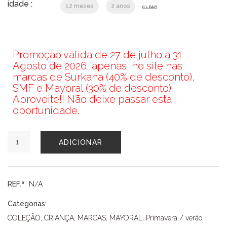
idade :
12 meses
2 anos
CLEAR
Promoção válida de 27 de julho a 31
Agosto de 2026, apenas, no site nas
marcas de Surkana (40% de desconto),
SMF e Mayoral (30% de desconto).
Aproveite!! Não deixe passar esta
oportunidade.
Quantidade
ADICIONAR
de
VESTIDO
MAYORAL
REF.ª
N/A
Categorias:
COLEÇÃO
,
CRIANÇA
,
MARCAS
,
MAYORAL
,
Primavera / verão
,