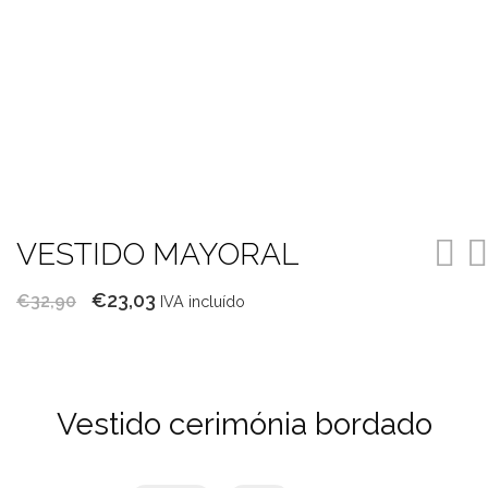
VESTIDO MAYORAL
O
O
€
23,03
€
32,90
IVA incluído
preço
preço
original
atual
era:
é:
Vestido cerimónia bordado
€32,90.
€23,03.