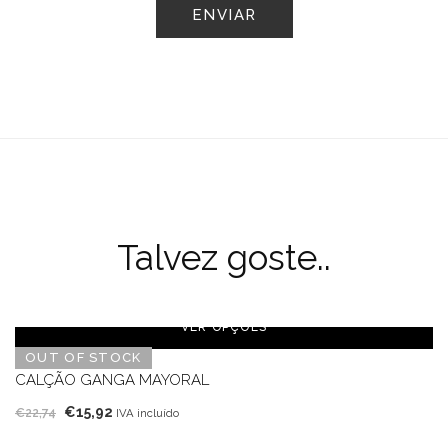
Talvez goste..
VER OPÇÕES
OUT OF STOCK
CALÇÃO GANGA MAYORAL
O
O
€
15,92
€
22,74
IVA incluído
preço
preço