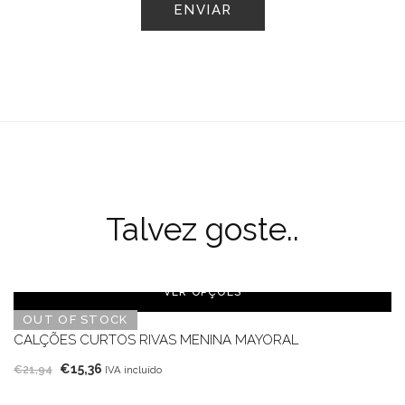
Talvez goste..
VER OPÇÕES
OUT OF STOCK
CALÇÕES CURTOS RIVAS MENINA MAYORAL
O
O
€
15,36
€
21,94
IVA incluído
preço
preço