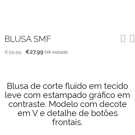
BLUSA SMF
O
O
€
27,99
€
39,99
IVA incluído
preço
preço
original
atual
era:
é:
Blusa de corte fluido em tecido
€39,99.
€27,99.
leve com estampado gráfico em
contraste. Modelo com decote
em V e detalhe de botões
frontais.