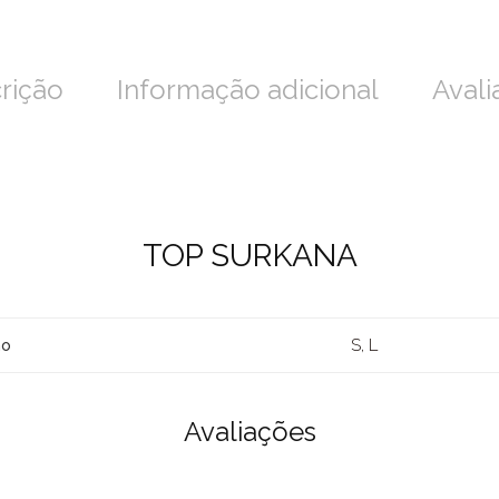
rição
Informação adicional
Avali
TOP SURKANA
S, L
ho
Avaliações