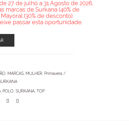
e 27 de julho a 31 Agosto de 2026,
nas marcas de Surkana (40% de
 Mayoral (30% de desconto).
eixe passar esta oportunidade.
AR
ÇÃO
,
MARCAS
,
MULHER
,
Primavera /
SURKANA
o
,
POLO
,
SURKANA
,
TOP