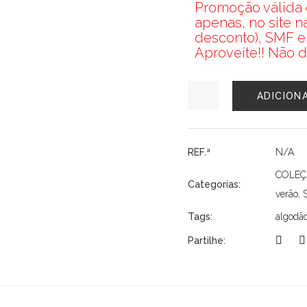
Promoção válida d
apenas, no site 
desconto), SMF e
Aproveite!! Não d
Quantidade
ADICION
de
TOP
SURKANA
REF.ª
N/A
COLE
Categorias:
verão
,
Tags:
algodã
Partilhe: