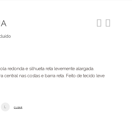
NA
cluído
o
4.
a redonda e silhueta reta levemente alargada.
 central nas costas e barra reta. Feito de tecido leve
L
CLEAR