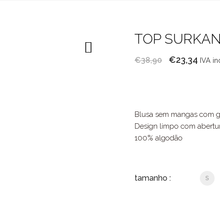
TOP SURKA
O
O
€
23,34
€
38,90
IVA in
preço
preç
original
atual
era:
é:
€38,90.
€23,3
Blusa sem mangas com gol
Design limpo com abertura
100% algodão
tamanho :
S