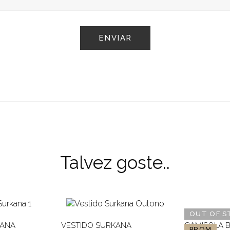
Talvez goste..
OUT OF S
ANA
VESTIDO SURKANA
CAMISOLA 
PROM