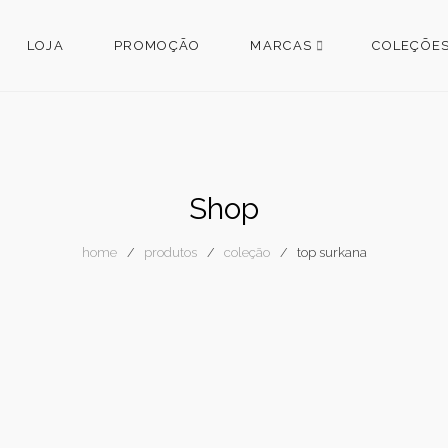
LOJA
PROMOÇÃO
MARCAS
COLEÇÕE
Shop
home
produtos
coleção
top surkana