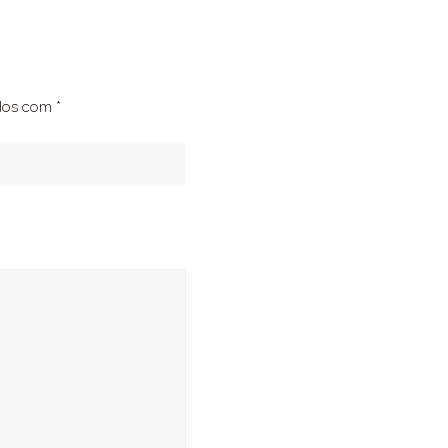
”
ados com
*