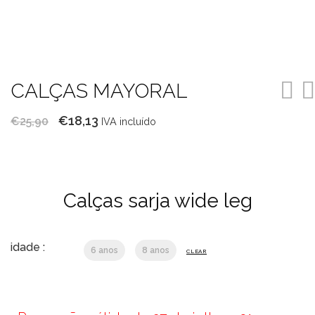
CALÇAS MAYORAL
O
O
€
18,13
€
25,90
IVA incluído
preço
preço
original
atual
era:
é:
Calças sarja wide leg
€25,90.
€18,13.
idade :
6 anos
8 anos
CLEAR