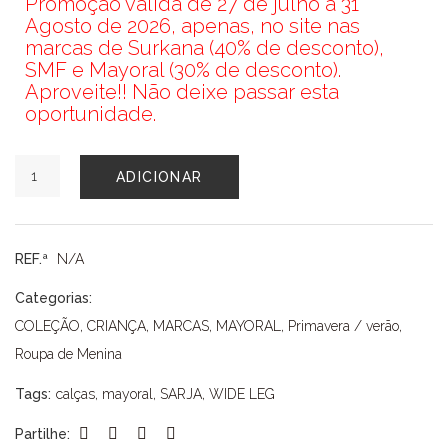
Promoção válida de 27 de julho a 31
Agosto de 2026, apenas, no site nas
marcas de Surkana (40% de desconto),
SMF e Mayoral (30% de desconto).
Aproveite!! Não deixe passar esta
oportunidade.
Quantidade
ADICIONAR
de
CALÇAS
MAYORAL
REF.ª
N/A
Categorias:
COLEÇÃO
,
CRIANÇA
,
MARCAS
,
MAYORAL
,
Primavera / verão
,
Roupa de Menina
Tags:
calças
,
mayoral
,
SARJA
,
WIDE LEG
Partilhe: