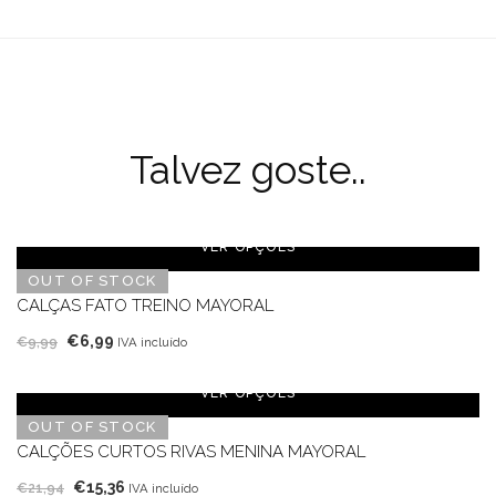
Talvez goste..
VER OPÇÕES
OUT OF STOCK
CALÇAS FATO TREINO MAYORAL
O
O
€
6,99
€
9,99
IVA incluído
preço
preço
original
atual
VER OPÇÕES
era:
é:
OUT OF STOCK
€9,99.
€6,99.
CALÇÕES CURTOS RIVAS MENINA MAYORAL
O
O
€
15,36
€
21,94
IVA incluído