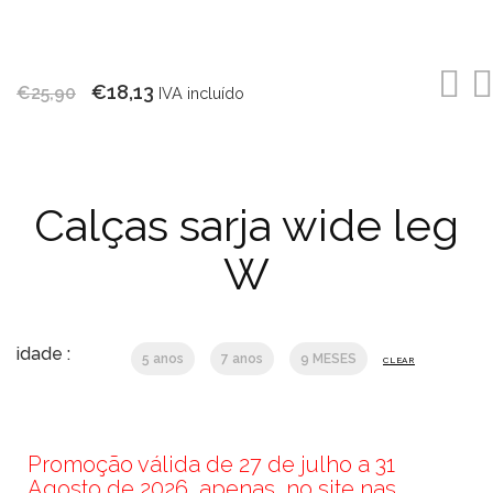
O
O
€
18,13
€
25,90
IVA incluído
preço
preço
original
atual
era:
é:
Calças sarja wide leg
€25,90.
€18,13.
W
idade :
5 anos
7 anos
9 MESES
CLEAR
Promoção válida de 27 de julho a 31
Agosto de 2026, apenas, no site nas