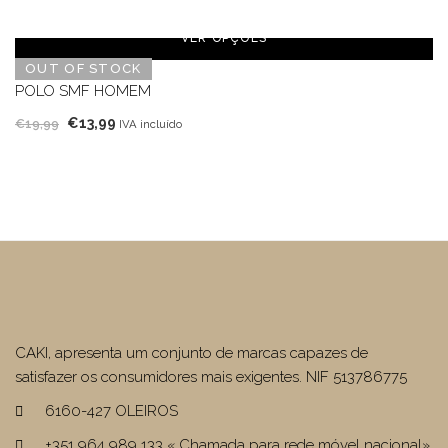
preço
preço
original
atual
VER OPÇÕES
era:
é:
OUT OF STOCK
€39,99.
€27,99.
POLO SMF HOMEM
O
O
€
13,99
€
19,99
IVA incluído
preço
preço
original
atual
era:
é:
€19,99.
€13,99.
CAKI, apresenta um conjunto de marcas capazes de
satisfazer os consumidores mais exigentes. NIF 513786775
6160-427 OLEIROS
+351 964 989 133 « Chamada para rede móvel nacional»