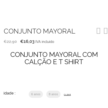
CONJUNTO MAYORAL
O
O
€
16,03
€
22,90
IVA incluído
preço
preço
CONJUNTO MAYORAL COM
original
atual
CALÇÃO E T SHIRT
era:
é:
€22,90.
€16,03.
idade :
6 anos
8 anos
CLEAR