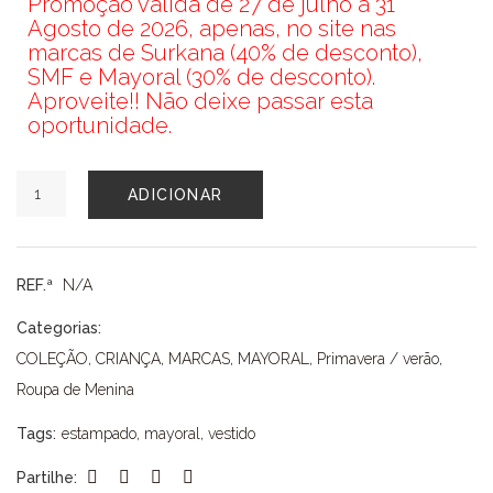
Promoção válida de 27 de julho a 31
Agosto de 2026, apenas, no site nas
marcas de Surkana (40% de desconto),
SMF e Mayoral (30% de desconto).
Aproveite!! Não deixe passar esta
oportunidade.
Quantidade
ADICIONAR
de
VESTIDO
MAYORAL
REF.ª
N/A
Categorias:
COLEÇÃO
,
CRIANÇA
,
MARCAS
,
MAYORAL
,
Primavera / verão
,
Roupa de Menina
Tags:
estampado
,
mayoral
,
vestido
Partilhe: