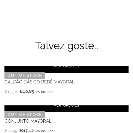
Talvez goste..
VER OPÇÕES
OUT OF STOCK
CALÇÃO BÁSICO BEBÉ MAYORAL
O
O
€
10,85
€
15,50
IVA incluído
preço
preço
original
atual
VER OPÇÕES
era:
é:
OUT OF STOCK
€15,50.
€10,85.
CONJUNTO MAYORAL
O
O
€
17,12
€
24,45
IVA incluído