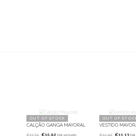
OUT OF STOCK
OUT OF STOC
CALÇÃO GANGA MAYORAL
VESTIDO MAYOR
O
O
O
O
€
15,92
€
11,13
€
22,74
€
15,90
IVA incluído
IVA