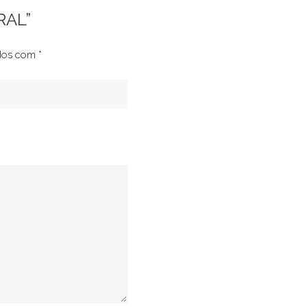
RAL”
ados com
*