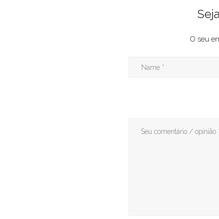
Sej
O seu en