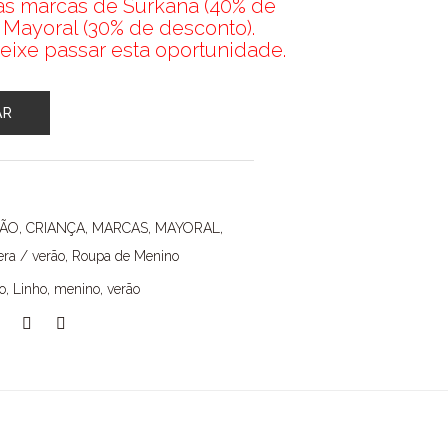
nas marcas de Surkana (40% de
 Mayoral (30% de desconto).
eixe passar esta oportunidade.
AR
ÇÃO
,
CRIANÇA
,
MARCAS
,
MAYORAL
,
ra / verão
,
Roupa de Menino
o
,
Linho
,
menino
,
verão