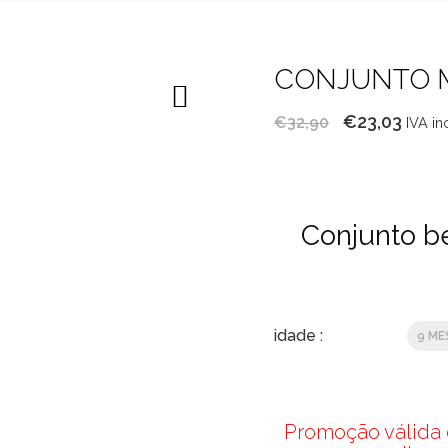
CONJUNTO 
O
O
€
23,03
€
32,90
IVA in
preço
preç
original
atual
era:
é:
Conjunto b
€32,90.
€23,0
idade :
9 ME
Promoção válida d