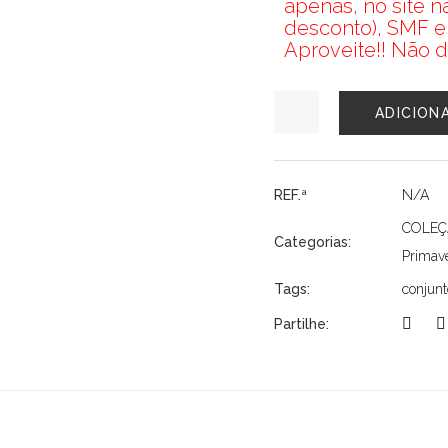
apenas, no site 
desconto), SMF e
Aproveite!! Não d
Quantidade
ADICION
de
CONJUNTO
MAYORAL
REF.ª
N/A
COLE
Categorias:
Primave
Tags:
conjunt
Partilhe: