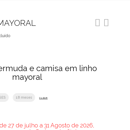
MAYORAL
cluído
o
ermuda e camisa em linho
3.
mayoral
SES
18 meses
CLEAR
e 27 de julho a 31 Agosto de 2026,