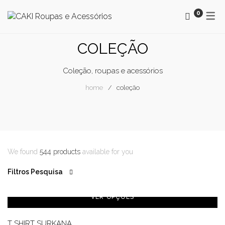
0
MAYORAL
OUTONO / INVERNO
COLEÇÃO
SMF
PRIMAVERA / VERÃO
Coleção, roupas e acessórios
SURKANA
NEWSLETTER
home
coleção
NEWSLETTER CAKI
BLOG
We found
544 products
available for you
Filtros Pesquisa
VER OPÇÕES
T SHIRT SURKANA