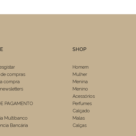
TE
SHOP
esgistar
Homem
 de compras
Mulher
r a compra
Menina
newsletters
Menino
Acessórios
E PAGAMENTO
Perfumes
Calçado
ia Multibanco
Malas
ência Bancária
Calças