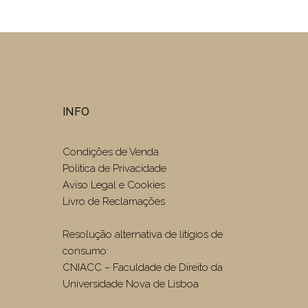
INFO
Condições de Venda
Politica de Privacidade
Aviso Legal e Cookies
Livro de Reclamações
Resolução alternativa de litígios de
consumo:
CNIACC – Faculdade de Direito da
Universidade Nova de Lisboa