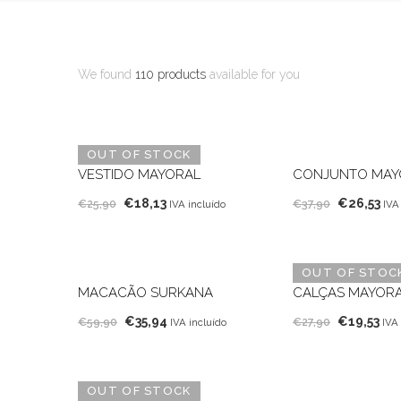
We found
110 products
available for you
OUT OF STOCK
VESTIDO MAYORAL
CONJUNTO MAY
O
O
O
O
€
18,13
€
26,53
€
25,90
€
37,90
IVA incluído
IVA
preço
preço
preço
pr
original
atual
original
atu
era:
é:
era:
é:
OUT OF STOC
€25,90.
€18,13.
€37,90.
€26
MACACÃO SURKANA
CALÇAS MAYOR
O
O
O
O
€
35,94
€
19,53
€
59,90
€
27,90
IVA incluído
IVA 
preço
preço
preço
pr
original
atual
original
atu
era:
é:
era:
é:
OUT OF STOCK