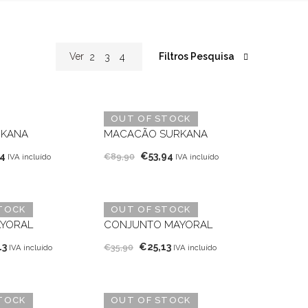
Filtros Pesquisa
Ver
2
3
4
OUT OF STOCK
RKANA
MACACÃO SURKANA
O
O
O
54
€
53,94
€
89,90
IVA incluído
IVA incluído
o
preço
preço
preço
nal
atual
original
atual
é:
era:
é:
TOCK
OUT OF STOCK
0.
€33,54.
€89,90.
€53,94.
AYORAL
CONJUNTO MAYORAL
O
O
O
13
€
25,13
€
35,90
IVA incluído
IVA incluído
o
preço
preço
preço
nal
atual
original
atual
é:
era:
é:
TOCK
OUT OF STOCK