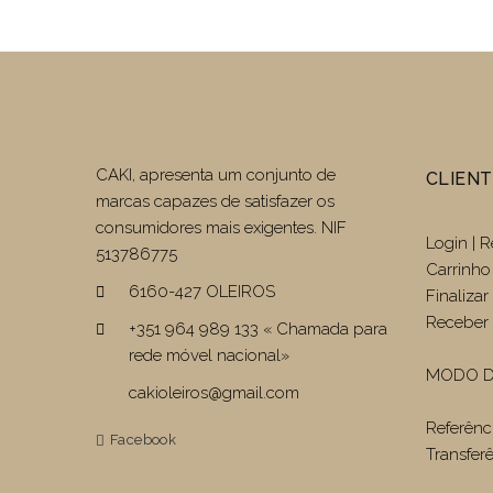
CAKI, apresenta um conjunto de
CLIEN
marcas capazes de satisfazer os
consumidores mais exigentes. NIF
Login | R
513786775
Carrinho
6160-427 OLEIROS
Finaliza
Receber 
+351 964 989 133 « Chamada para
rede móvel nacional»
MODO D
cakioleiros@gmail.com
Referênc
Facebook
Transfer