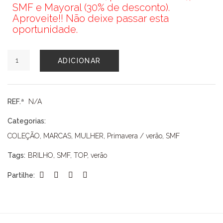
SMF e Mayoral (30% de desconto).
Aproveite!! Não deixe passar esta
oportunidade.
Quantidade
ADICIONAR
de
TOP
SMF
REF.ª
N/A
Categorias:
COLEÇÃO
,
MARCAS
,
MULHER
,
Primavera / verão
,
SMF
Tags:
BRILHO
,
SMF
,
TOP
,
verão
Partilhe: