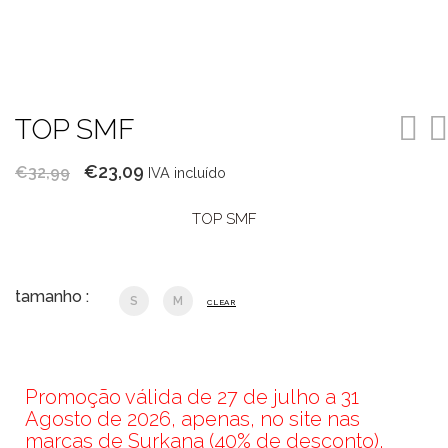
TOP SMF
O
O
€
23,09
€
32,99
IVA incluído
preço
preço
TOP SMF
original
atual
era:
é:
€32,99.
€23,09.
tamanho :
S
M
CLEAR
Promoção válida de 27 de julho a 31
Agosto de 2026, apenas, no site nas
marcas de Surkana (40% de desconto),