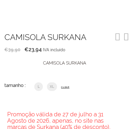
CAMISOLA SURKANA
O
O
€
23,94
€
39,90
IVA incluído
preço
preço
CAMISOLA SURKANA
original
atual
era:
é:
€39,90.
€23,94.
tamanho :
L
XL
CLEAR
Promoção válida de 27 de julho a 31
Agosto de 2026, apenas, no site nas
marcas de Surkana (40% de desconto),