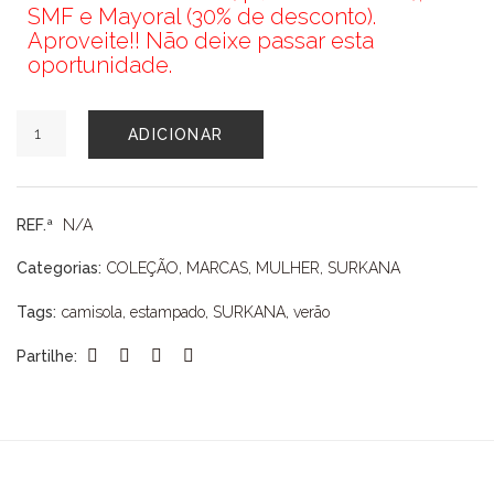
SMF e Mayoral (30% de desconto).
Aproveite!! Não deixe passar esta
oportunidade.
Quantidade
ADICIONAR
de
CAMISOLA
SURKANA
REF.ª
N/A
Categorias:
COLEÇÃO
,
MARCAS
,
MULHER
,
SURKANA
Tags:
camisola
,
estampado
,
SURKANA
,
verão
Partilhe: