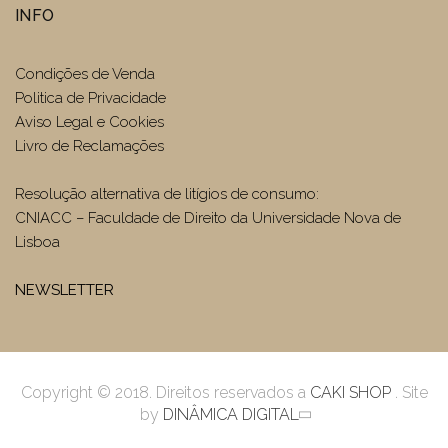
INFO
Condições de Venda
Politica de Privacidade
Aviso Legal e Cookies
Livro de Reclamações
Resolução alternativa de litígios de consumo:
CNIACC – Faculdade de Direito da Universidade Nova de
Lisboa
NEWSLETTER
Copyright © 2018. Direitos reservados a
CAKI SHOP
. Site
by
DINÂMICA DIGITAL