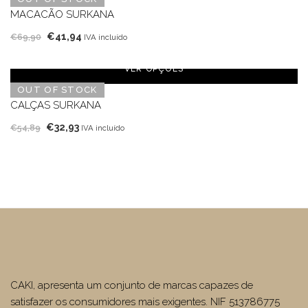
€21,94.
€15,36.
MACACÃO SURKANA
O
O
€
41,94
€
69,90
IVA incluído
preço
preço
original
atual
VER OPÇÕES
era:
é:
OUT OF STOCK
€69,90.
€41,94.
CALÇAS SURKANA
O
O
€
32,93
€
54,89
IVA incluído
preço
preço
original
atual
era:
é:
€54,89.
€32,93.
CAKI, apresenta um conjunto de marcas capazes de
satisfazer os consumidores mais exigentes. NIF 513786775