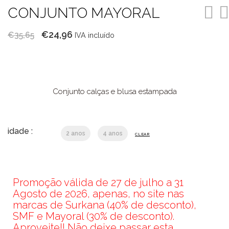
CONJUNTO MAYORAL
O
O
€
24,96
€
35,65
IVA incluído
preço
preço
original
atual
era:
é:
€35,65.
€24,96.
Conjunto calças e blusa estampada
idade :
2 anos
4 anos
CLEAR
Promoção válida de 27 de julho a 31
Agosto de 2026, apenas, no site nas
marcas de Surkana (40% de desconto),
SMF e Mayoral (30% de desconto).
Aproveite!! Não deixe passar esta