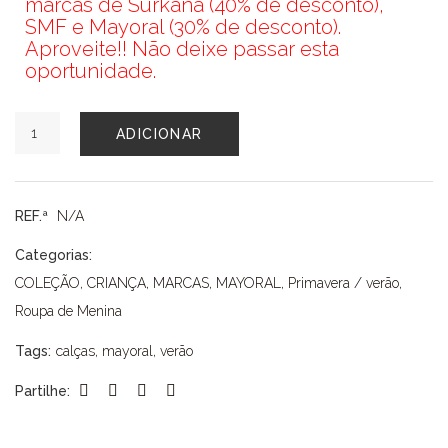
marcas de Surkana (40% de desconto),
SMF e Mayoral (30% de desconto).
Aproveite!! Não deixe passar esta
oportunidade.
Quantidade
ADICIONAR
de
CALÇAS
MAYORAL
REF.ª
N/A
Categorias:
COLEÇÃO
,
CRIANÇA
,
MARCAS
,
MAYORAL
,
Primavera / verão
,
Roupa de Menina
Tags:
calças
,
mayoral
,
verão
Partilhe: