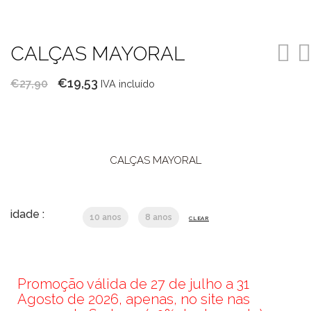
CALÇAS MAYORAL
O
O
€
19,53
€
27,90
IVA incluído
preço
preço
original
atual
era:
é:
€27,90.
€19,53.
CALÇAS MAYORAL
idade :
10 anos
8 anos
CLEAR
Promoção válida de 27 de julho a 31
Agosto de 2026, apenas, no site nas