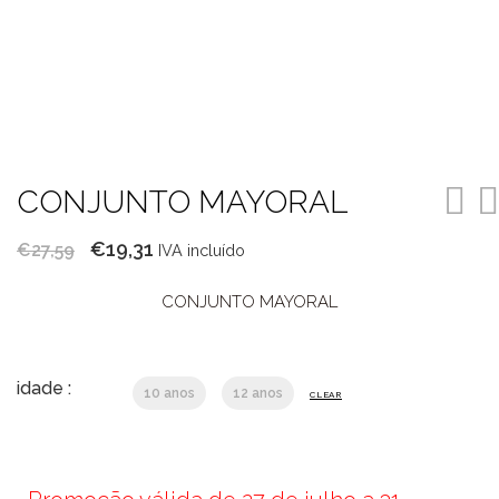
CONJUNTO MAYORAL
O
O
€
19,31
€
27,59
IVA incluído
preço
preço
CONJUNTO MAYORAL
original
atual
era:
é:
€27,59.
€19,31.
idade :
10 anos
12 anos
CLEAR