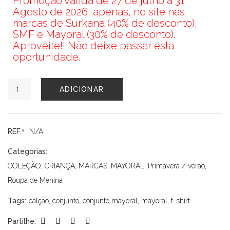
Promoção válida de 27 de julho a 31
Agosto de 2026, apenas, no site nas
marcas de Surkana (40% de desconto),
SMF e Mayoral (30% de desconto).
Aproveite!! Não deixe passar esta
oportunidade.
Quantidade
ADICIONAR
de
CONJUNTO
MAYORAL
REF.ª
N/A
Categorias:
COLEÇÃO
,
CRIANÇA
,
MARCAS
,
MAYORAL
,
Primavera / verão
,
Roupa de Menina
Tags:
calção
,
conjunto
,
conjunto mayoral
,
mayoral
,
t-shirt
Partilhe: