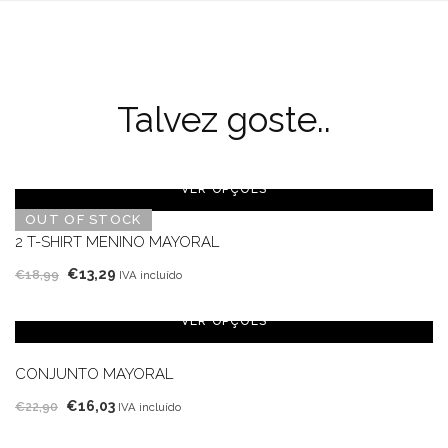
Talvez goste..
VER OPÇÕES
OUT OF STOCK
2 T-SHIRT MENINO MAYORAL
O
O
€
13,29
€
18,99
IVA incluído
preço
preço
original
atual
VER OPÇÕES
era:
é:
€18,99.
€13,29.
CONJUNTO MAYORAL
O
O
€
16,03
€
22,90
IVA incluído
preço
preço