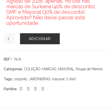
Agosto de 2026, apenas, no site nas
marcas de Surkana (40% de desconto),
SMF e Mayoral (30% de desconto).
Aproveite!! Não deixe passar esta
oportunidade.
Quantidade
ADICIONAR
de
CONJUNTO
MAYORAL
REF.ª
N/A
Categorias:
COLEÇÃO
,
MARCAS
,
MAYORAL
,
Roupa de Menino
Tags:
conjunto
,
JARDINEIRAS
,
mayoral
,
t-shirt
Partilhe: