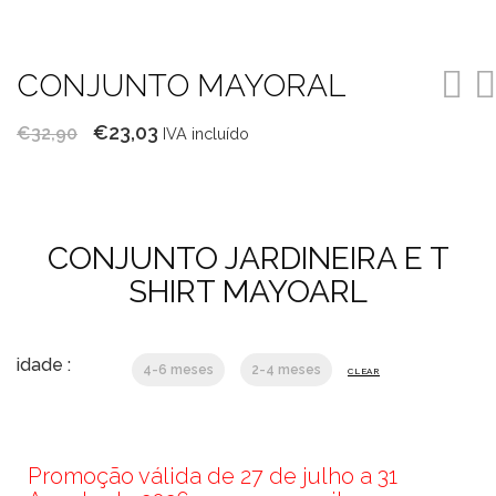
CONJUNTO MAYORAL
O
O
€
23,03
€
32,90
IVA incluído
preço
preço
original
atual
era:
é:
CONJUNTO JARDINEIRA E T
€32,90.
€23,03.
SHIRT MAYOARL
idade :
4-6 meses
2-4 meses
CLEAR
Promoção válida de 27 de julho a 31