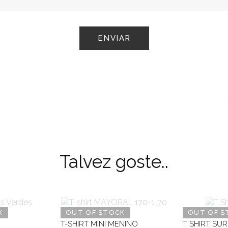
Talvez goste..
K
OUT OF STOCK
OUT OF S
T-SHIRT MINI MENINO
T SHIRT SU