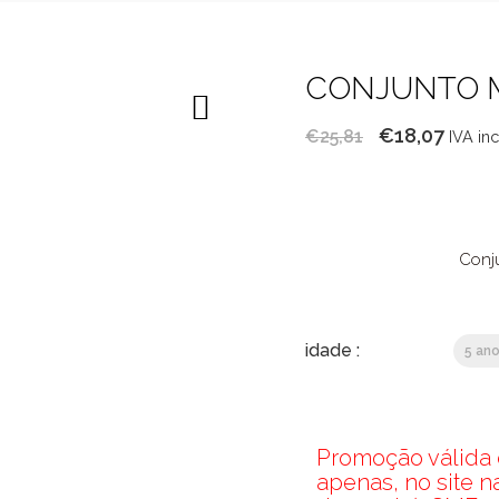
CONJUNTO 
O
O
€
18,07
€
25,81
IVA in
preço
preç
original
atual
era:
é:
€25,81.
€18,0
Conju
idade :
5 an
Promoção válida d
apenas, no site 