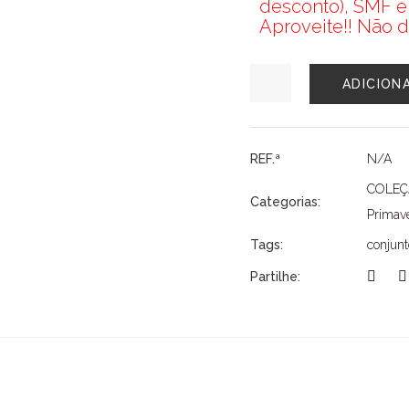
desconto), SMF e
Aproveite!! Não d
Quantidade
ADICION
de
CONJUNTO
MAYORAL
REF.ª
N/A
COLE
Categorias:
Primave
Tags:
conjun
Partilhe: