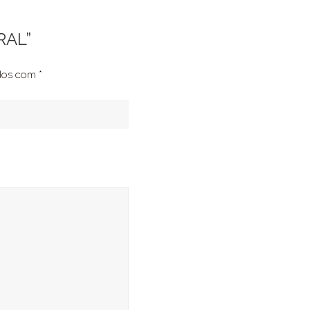
RAL”
ados com
*