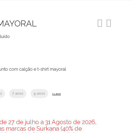
MAYORAL
cluído
o
7.
nto com calção e t-shirt mayoral
os
7 anos
9 anos
CLEAR
e 27 de julho a 31 Agosto de 2026,
nas marcas de Surkana (40% de