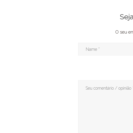
Sej
O seu en