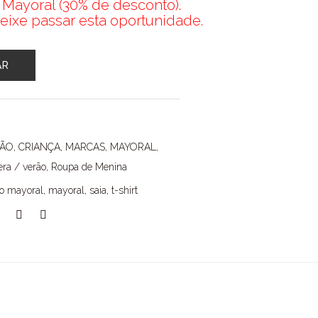
 Mayoral (30% de desconto).
eixe passar esta oportunidade.
AR
ÇÃO
,
CRIANÇA
,
MARCAS
,
MAYORAL
,
ra / verão
,
Roupa de Menina
to mayoral
,
mayoral
,
saia
,
t-shirt