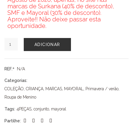
marcas de Surkana (40% de desconto),
SMF e Mayoral (30% de desconto).
Aproveite!! Não deixe passar esta
oportunidade.
Quantidade
ADICIONAR
de
CONJUNTO
MAYORAL
REF.ª
N/A
Categorias:
COLEÇÃO
,
CRIANÇA
,
MARCAS
,
MAYORAL
,
Primavera / verão
,
Roupa de Menino
Tags:
4PEÇAS
,
conjunto
,
mayoral
Partilhe: