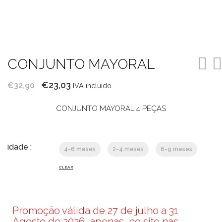
CONJUNTO MAYORAL
O
O
€
23,03
€
32,90
IVA incluído
preço
preço
CONJUNTO MAYORAL 4 PEÇAS
original
atual
era:
é:
€32,90.
€23,03.
idade :
4-6 meses
2-4 meses
6-9 meses
CLEAR
Promoção válida de 27 de julho a 31
Agosto de 2026, apenas, no site nas