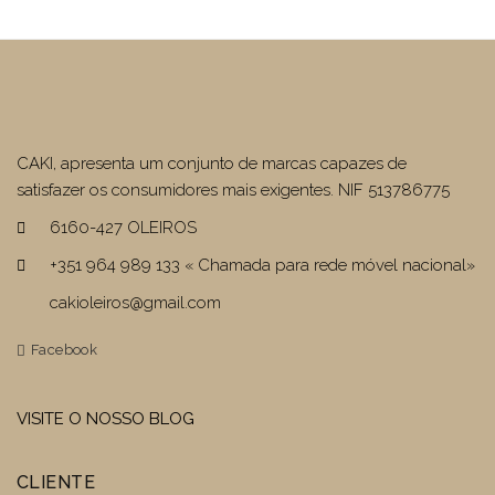
€39,90.
€23,94.
CAKI, apresenta um conjunto de marcas capazes de
satisfazer os consumidores mais exigentes. NIF 513786775
6160-427 OLEIROS
+351 964 989 133 « Chamada para rede móvel nacional»
cakioleiros@gmail.com
Facebook
VISITE O NOSSO BLOG
CLIENTE