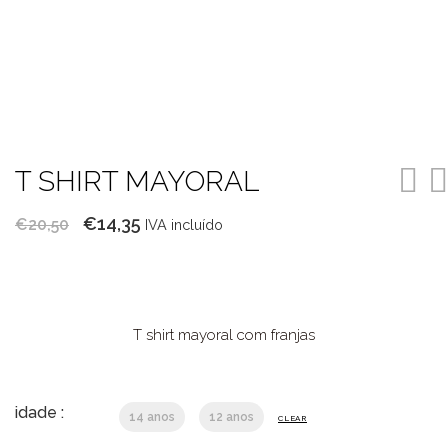
T SHIRT MAYORAL
O
O
€
14,35
€
20,50
IVA incluído
preço
preço
original
atual
era:
é:
€20,50.
€14,35.
T shirt mayoral com franjas
idade :
14 anos
12 anos
CLEAR