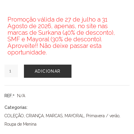
Promoção válida de 27 de julho a 31
Agosto de 2026, apenas, no site nas
marcas de Surkana (40% de desconto),
SMF e Mayoral (30% de desconto).
Aproveite!! Não deixe passar esta
oportunidade.
Quantidade
ADICIONAR
de
T
SHIRT
MAYORAL
REF.ª
N/A
Categorias:
COLEÇÃO
,
CRIANÇA
,
MARCAS
,
MAYORAL
,
Primavera / verão
,
Roupa de Menina