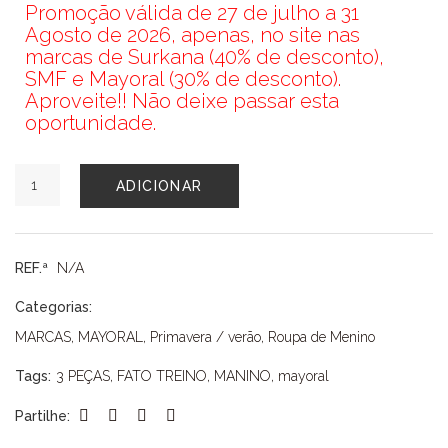
Promoção válida de 27 de julho a 31
Agosto de 2026, apenas, no site nas
marcas de Surkana (40% de desconto),
SMF e Mayoral (30% de desconto).
Aproveite!! Não deixe passar esta
oportunidade.
Quantidade
ADICIONAR
de
FATO
TREINO
MAYORAL
REF.ª
N/A
Categorias:
MARCAS
,
MAYORAL
,
Primavera / verão
,
Roupa de Menino
Tags:
3 PEÇAS
,
FATO TREINO
,
MANINO
,
mayoral
Partilhe: