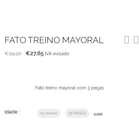
FATO TREINO MAYORAL
O
O
€
27,65
€
39,50
IVA incluído
preço
preço
original
atual
era:
é:
€39,50.
€27,65.
Fato treino mayoral com 3 peças
idade :
24 meses
36 MESES
CLEAR