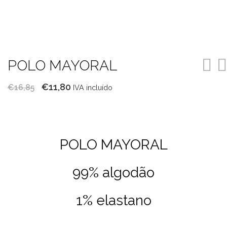
POLO MAYORAL
O
O
€
11,80
€
16,85
IVA incluído
preço
preço
original
atual
era:
é:
POLO MAYORAL
€16,85.
€11,80.
99% algodão
1% elastano