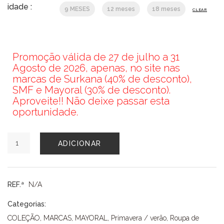
idade :
9 MESES
12 meses
18 meses
CLEAR
Promoção válida de 27 de julho a 31
Agosto de 2026, apenas, no site nas
marcas de Surkana (40% de desconto),
SMF e Mayoral (30% de desconto).
Aproveite!! Não deixe passar esta
oportunidade.
Quantidade
ADICIONAR
de
POLO
MAYORAL
REF.ª
N/A
Categorias:
COLEÇÃO
,
MARCAS
,
MAYORAL
,
Primavera / verão
,
Roupa de