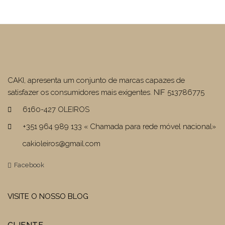
€24,90.
€14,94.
CAKI, apresenta um conjunto de marcas capazes de
satisfazer os consumidores mais exigentes. NIF 513786775
6160-427 OLEIROS
+351 964 989 133 « Chamada para rede móvel nacional»
cakioleiros@gmail.com
Facebook
VISITE O NOSSO BLOG