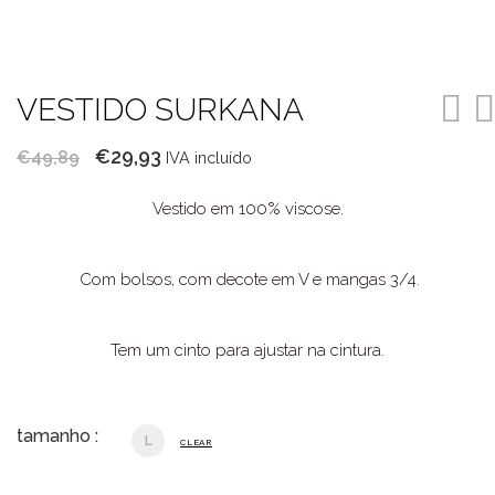
VESTIDO SURKANA
O
O
€
29,93
€
49,89
IVA incluído
preço
preço
Vestido em 100% viscose.
original
atual
era:
é:
€49,89.
€29,93.
Com bolsos, com decote em V e mangas 3/4.
Tem um cinto para ajustar na cintura.
tamanho :
L
CLEAR