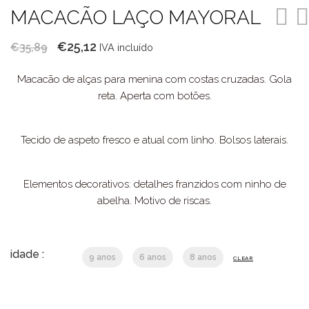
MACACÃO LAÇO MAYORAL
O
O
€
25,12
€
35,89
IVA incluído
preço
preço
Macacão de alças para menina com costas cruzadas. Gola
original
atual
reta. Aperta com botões.
era:
é:
€35,89.
€25,12.
Tecido de aspeto fresco e atual com linho. Bolsos laterais.
Elementos decorativos: detalhes franzidos com ninho de
abelha. Motivo de riscas.
idade :
9 anos
6 anos
8 anos
CLEAR