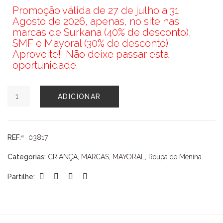
Promoção válida de 27 de julho a 31
Agosto de 2026, apenas, no site nas
marcas de Surkana (40% de desconto),
SMF e Mayoral (30% de desconto).
Aproveite!! Não deixe passar esta
oportunidade.
Quantidade
ADICIONAR
de
MACACÃO
LAÇO
MAYORAL
REF.ª
03817
Categorias:
CRIANÇA
,
MARCAS
,
MAYORAL
,
Roupa de Menina
Partilhe: