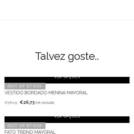
Talvez goste..
VER OPÇÕES
OUT OF STOCK
VESTIDO BORDADO MENINA MAYORAL
O
O
€
26,73
€
38,19
IVA incluído
preço
preço
original
atual
VER OPÇÕES
era:
é:
OUT OF STOCK
€38,19.
€26,73.
FATO TREINO MAYORAL