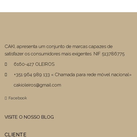
€44,10.
€30,87.
CAKI, apresenta um conjunto de marcas capazes de
satisfazer os consumidores mais exigentes. NIF 513786775
6160-427 OLEIROS
+351 964 989 133 « Chamada para rede móvel nacional»
cakioleiros@gmail.com
Facebook
VISITE O NOSSO BLOG
CLIENTE