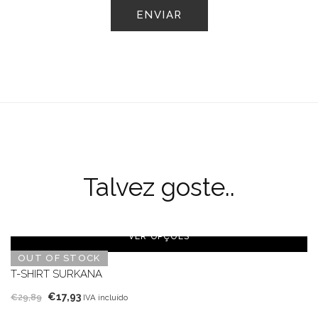
Talvez goste..
VER OPÇÕES
OUT OF STOCK
T-SHIRT SURKANA
O
O
€
17,93
€
29,89
IVA incluído
preço
preço