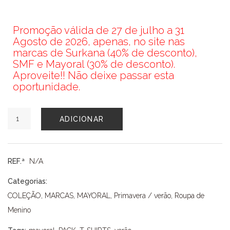
Promoção válida de 27 de julho a 31
Agosto de 2026, apenas, no site nas
marcas de Surkana (40% de desconto),
SMF e Mayoral (30% de desconto).
Aproveite!! Não deixe passar esta
oportunidade.
Quantidade
ADICIONAR
de
PACK
CAMISOLAS
MAYORAL
REF.ª
N/A
Categorias:
COLEÇÃO
,
MARCAS
,
MAYORAL
,
Primavera / verão
,
Roupa de
Menino