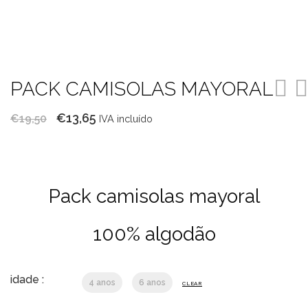
PACK CAMISOLAS MAYORAL
O
O
€
13,65
€
19,50
IVA incluído
preço
preço
original
atual
era:
é:
Pack camisolas mayoral
€19,50.
€13,65.
100% algodão
idade :
4 anos
6 anos
CLEAR