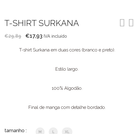
T-SHIRT SURKANA
O
O
€
17,93
€
29,89
IVA incluído
preço
preço
T-shirt Surkana em duas cores (branco e preto).
original
atual
era:
é:
€29,89.
€17,93.
Estilo largo.
100% Algodão.
Final de manga com detalhe bordado.
tamanho :
M
L
XL