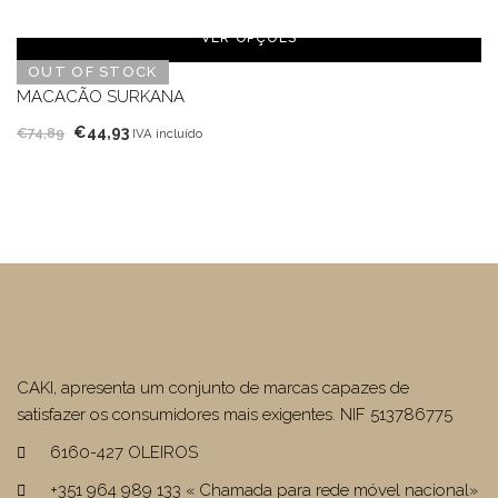
preço
preço
original
atual
VER OPÇÕES
era:
é:
OUT OF STOCK
€59,90.
€35,94.
MACACÃO SURKANA
O
O
€
44,93
€
74,89
IVA incluído
preço
preço
original
atual
era:
é:
€74,89.
€44,93.
CAKI, apresenta um conjunto de marcas capazes de
satisfazer os consumidores mais exigentes. NIF 513786775
6160-427 OLEIROS
+351 964 989 133 « Chamada para rede móvel nacional»