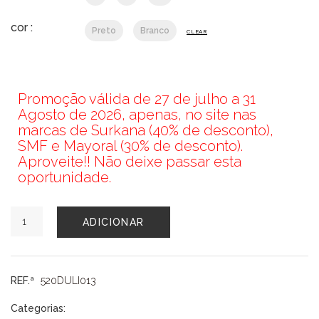
cor :
Preto
Branco
CLEAR
Promoção válida de 27 de julho a 31
Agosto de 2026, apenas, no site nas
marcas de Surkana (40% de desconto),
SMF e Mayoral (30% de desconto).
Aproveite!! Não deixe passar esta
oportunidade.
Quantidade
ADICIONAR
de
T-
SHIRT
SURKANA
REF.ª
520DULI013
Categorias: