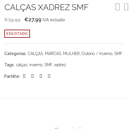
CALÇAS XADREZ SMF
O
O
€
27,99
€
39,99
IVA incluído
preço
preço
ESGOTADO
original
atual
era:
é:
€39,99.
€27,99.
Categorias:
CALÇAS
,
MARCAS
,
MULHER
,
Outono / Inverno
,
SMF
Tags:
calças
,
inverno
,
SMF
,
xadrez
Partilhe: