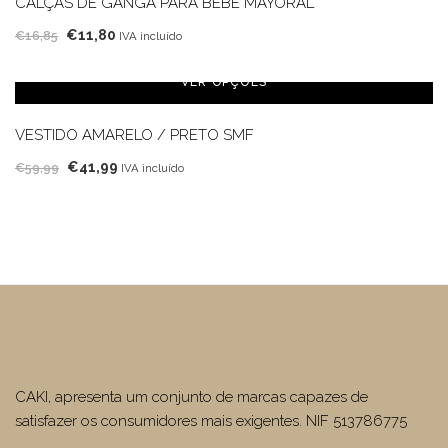
CALÇAS DE GANGA PARA BEBÉ MAYORAL
O
O
€
11,80
€
16,85
IVA incluído
preço
preço
original
atual
VER OPÇÕES
era:
é:
€16,85.
€11,80.
VESTIDO AMARELO / PRETO SMF
O
O
€
41,99
€
59,99
IVA incluído
preço
preço
original
atual
era:
é:
€59,99.
€41,99.
CAKI, apresenta um conjunto de marcas capazes de
satisfazer os consumidores mais exigentes. NIF 513786775