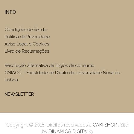
INFO
Condições de Venda
Politica de Privacidade
Aviso Legal e Cookies
Livro de Reclamações
Resolução alternativa de litígios de consumo:
CNIACC – Faculdade de Direito da Universidade Nova de
Lisboa
NEWSLETTER
Copyright © 2018. Direitos reservados a
CAKI SHOP
. Site
by
DINÂMICA DIGITAL