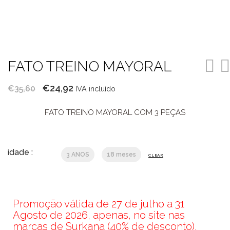
FATO TREINO MAYORAL
O
O
€
24,92
€
35,60
IVA incluído
preço
preço
FATO TREINO MAYORAL COM 3 PEÇAS
original
atual
era:
é:
€35,60.
€24,92.
idade :
3 ANOS
18 meses
CLEAR
Promoção válida de 27 de julho a 31
Agosto de 2026, apenas, no site nas
marcas de Surkana (40% de desconto),