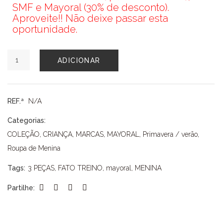
SMF e Mayoral (30% de desconto).
Aproveite!! Não deixe passar esta
oportunidade.
Quantidade
ADICIONAR
de
FATO
TREINO
MAYORAL
REF.ª
N/A
Categorias:
COLEÇÃO
,
CRIANÇA
,
MARCAS
,
MAYORAL
,
Primavera / verão
,
Roupa de Menina
Tags:
3 PEÇAS
,
FATO TREINO
,
mayoral
,
MENINA
Partilhe: