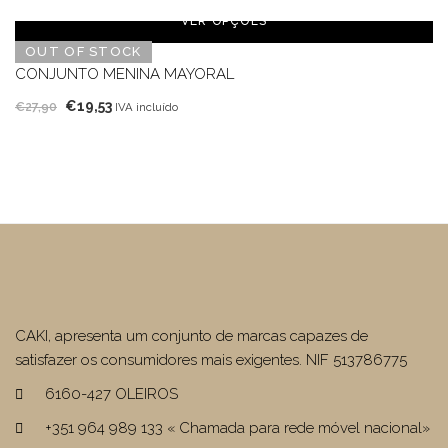
original
atual
VER OPÇÕES
era:
é:
OUT OF STOCK
€27,91.
€19,54.
CONJUNTO MENINA MAYORAL
O
O
€
19,53
€
27,90
IVA incluído
preço
preço
original
atual
era:
é:
€27,90.
€19,53.
CAKI, apresenta um conjunto de marcas capazes de
satisfazer os consumidores mais exigentes. NIF 513786775
6160-427 OLEIROS
+351 964 989 133 « Chamada para rede móvel nacional»