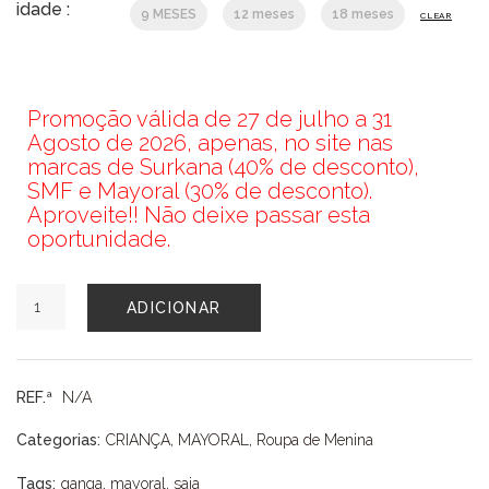
idade :
9 MESES
12 meses
18 meses
CLEAR
Promoção válida de 27 de julho a 31
Agosto de 2026, apenas, no site nas
marcas de Surkana (40% de desconto),
SMF e Mayoral (30% de desconto).
Aproveite!! Não deixe passar esta
oportunidade.
Quantidade
ADICIONAR
de
SAIA
MAYORAL
REF.ª
N/A
Categorias:
CRIANÇA
,
MAYORAL
,
Roupa de Menina
Tags:
ganga
,
mayoral
,
saia