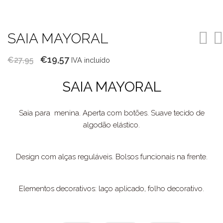
SAIA MAYORAL
O
O
€
19,57
€
27,95
IVA incluído
preço
preço
SAIA MAYORAL
original
atual
era:
é:
Saia para menina. Aperta com botões. Suave tecido de
€27,95.
€19,57.
algodão elástico.
Design com alças reguláveis. Bolsos funcionais na frente.
Elementos decorativos: laço aplicado, folho decorativo.