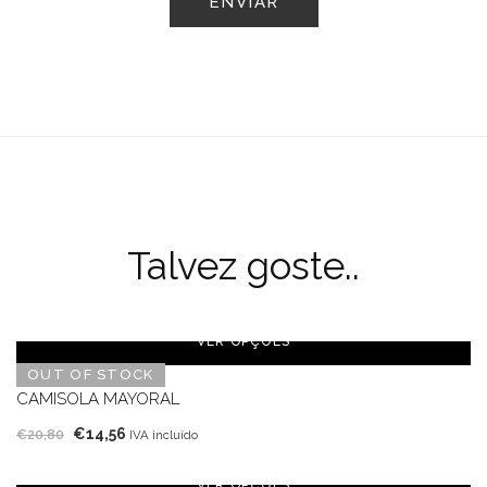
Talvez goste..
VER OPÇÕES
OUT OF STOCK
CAMISOLA MAYORAL
O
O
€
14,56
€
20,80
IVA incluído
preço
preço
original
atual
VER OPÇÕES