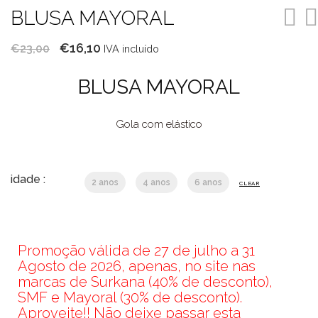
BLUSA MAYORAL
O
O
€
16,10
€
23,00
IVA incluído
preço
preço
BLUSA MAYORAL
original
atual
era:
é:
Gola com elástico
€23,00.
€16,10.
idade :
2 anos
4 anos
6 anos
CLEAR
Promoção válida de 27 de julho a 31
Agosto de 2026, apenas, no site nas
marcas de Surkana (40% de desconto),
SMF e Mayoral (30% de desconto).
Aproveite!! Não deixe passar esta