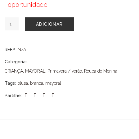
oportunidade.
Quantidade
ADICIONAR
de
BLUSA
MAYORAL
REF.ª
N/A
Categorias:
CRIANÇA
,
MAYORAL
,
Primavera / verão
,
Roupa de Menina
Tags:
blusa
,
branca
,
mayoral
Partilhe: