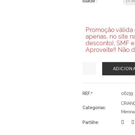
idade :
10 a
Promoção válida d
apenas, no site 
desconto), SMF e
Aproveite!! Não d
Quantidade
ADICION
de
CONJUNTO
MENINA
MAYORAL
REF.ª
06259
CRIAN
Categorias:
Menina
Partilhe: