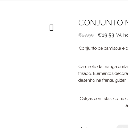
CONJUNTO 
O
O
€
19,53
€
27,90
IVA in
preço
preç
Conjunto de camisola e c
original
atual
era:
é:
€27,90.
€19,5
Camisola de manga curta
frisado. Elementos decora
desenho na frente, glitter, 
Calças com elástico na c
l