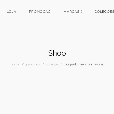
LOJA
PROMOÇÃO
MARCAS
COLEÇÕE
Shop
home
produtos
criança
conjunto menina mayoral