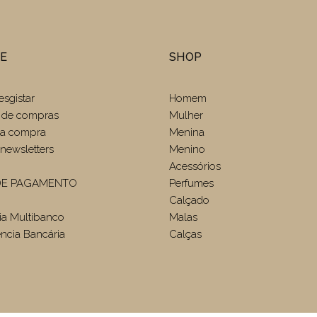
TE
SHOP
esgistar
Homem
 de compras
Mulher
r a compra
Menina
newsletters
Menino
Acessórios
E PAGAMENTO
Perfumes
Calçado
ia Multibanco
Malas
ência Bancária
Calças