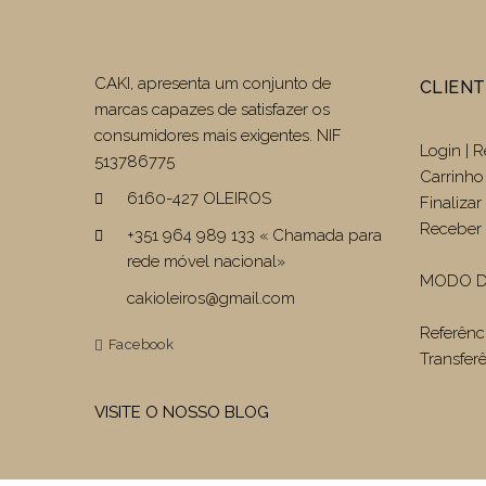
CAKI, apresenta um conjunto de
CLIEN
marcas capazes de satisfazer os
consumidores mais exigentes. NIF
Login | R
513786775
Carrinho
6160-427 OLEIROS
Finaliza
Receber 
+351 964 989 133 « Chamada para
rede móvel nacional»
MODO D
cakioleiros@gmail.com
Referênc
Facebook
Transfer
VISITE O NOSSO BLOG