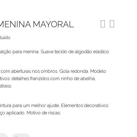
MENINA MAYORAL
cluído
o
alção para menina. Suave tecido de algodão elástico.
3.
 com aberturas nos ombros. Gola redonda. Modelo
tivos: detalhes franzidos com ninho de abelha,
strass.
intura para um melhor ajuste. Elementos decorativos:
aço aplicado. Motivo de riscas.