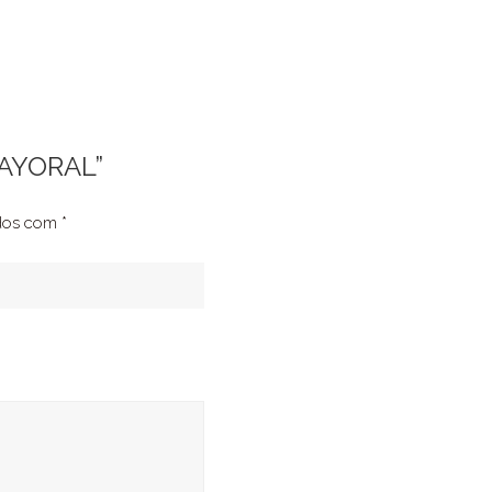
MAYORAL”
ados com
*