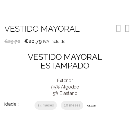
VESTIDO MAYORAL
O
O
€
20,79
€
29,70
IVA incluído
preço
preço
VESTIDO MAYORAL
original
atual
ESTAMPADO
era:
é:
€29,70.
€20,79.
Exterior
95% Algodão
5% Elastano
idade :
24 meses
18 meses
CLEAR