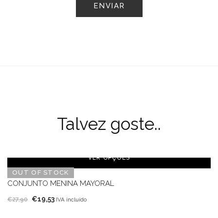
Talvez goste..
VER OPÇÕES
OUT OF STOCK
CONJUNTO MENINA MAYORAL
O
O
€
19,53
€
27,90
IVA incluído
preço
preço