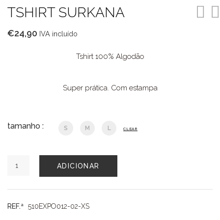
TSHIRT SURKANA
€
24,90
IVA incluído
Tshirt 100% Algodão
Super prática. Com estampa
tamanho :
S
M
L
CLEAR
Quantidade
ADICIONAR
de
TSHIRT
SURKANA
REF.ª
510EXPO012-02-XS