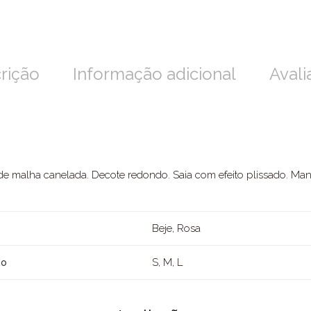
rição
Informação adicional
Avali
 de malha canelada. Decote redondo. Saia com efeito plissado. Ma
Beje, Rosa
S, M, L
ho