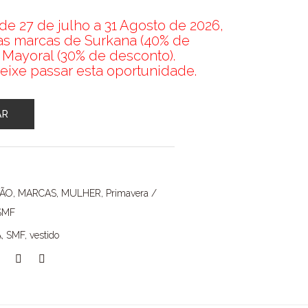
e 27 de julho a 31 Agosto de 2026,
nas marcas de Surkana (40% de
 Mayoral (30% de desconto).
eixe passar esta oportunidade.
AR
ÇÃO
,
MARCAS
,
MULHER
,
Primavera /
SMF
A
,
SMF
,
vestido