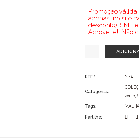
Promoção válida d
apenas, no site 
desconto), SMF e
Aproveite!! Não d
Quantidade
ADICION
de
VESTIDO
SMF
REF.ª
N/A
COLE
Categorias:
verão
,
Tags:
MALH
Partilhe: