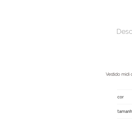
Desc
Vestido midi
cor
taman