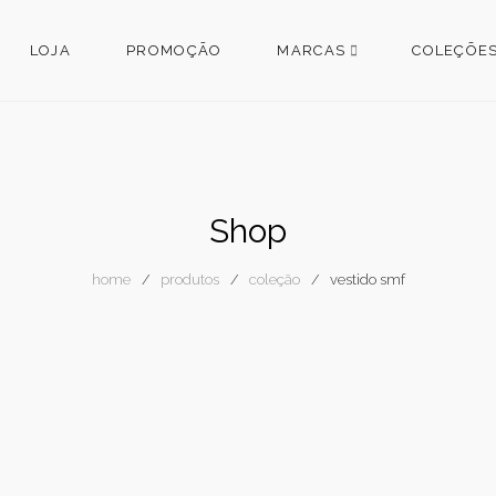
LOJA
PROMOÇÃO
MARCAS
COLEÇÕE
Shop
home
produtos
coleção
vestido smf