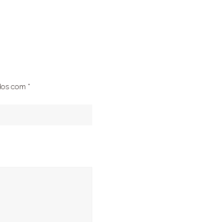
ados com
*