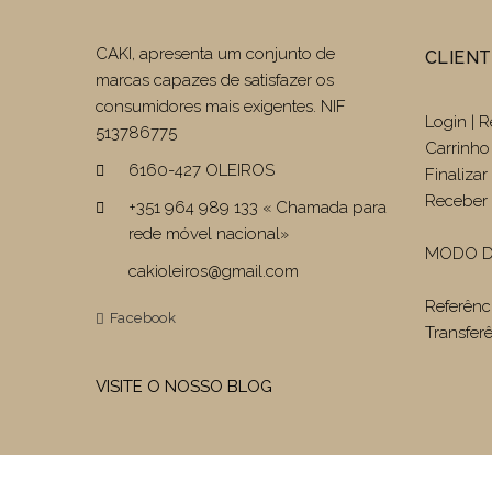
CAKI, apresenta um conjunto de
CLIEN
marcas capazes de satisfazer os
consumidores mais exigentes. NIF
Login | R
513786775
Carrinho
6160-427 OLEIROS
Finaliza
Receber 
+351 964 989 133 « Chamada para
rede móvel nacional»
MODO D
cakioleiros@gmail.com
Referênc
Facebook
Transfer
VISITE O NOSSO BLOG