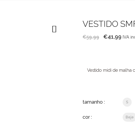
VESTIDO SM
O
O
€
41,99
€
59,99
IVA in
preço
preç
original
atual
era:
é:
€59,99.
€41,9
Vestido midi de malha 
tamanho :
S
cor :
Beje