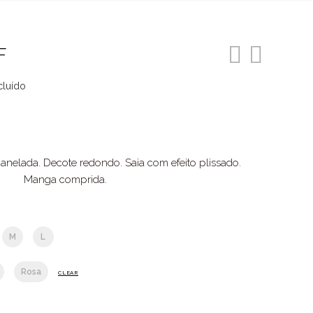
F
cluído
o
9.
canelada. Decote redondo. Saia com efeito plissado.
Manga comprida.
M
L
Rosa
CLEAR