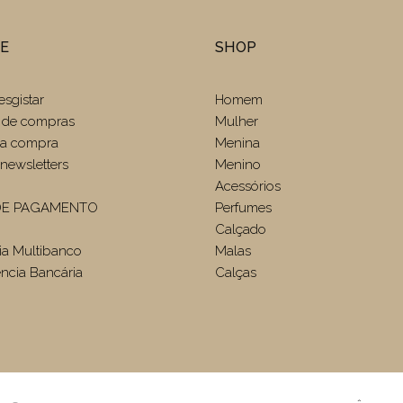
TE
SHOP
esgistar
Homem
 de compras
Mulher
r a compra
Menina
newsletters
Menino
Acessórios
E PAGAMENTO
Perfumes
Calçado
ia Multibanco
Malas
ência Bancária
Calças