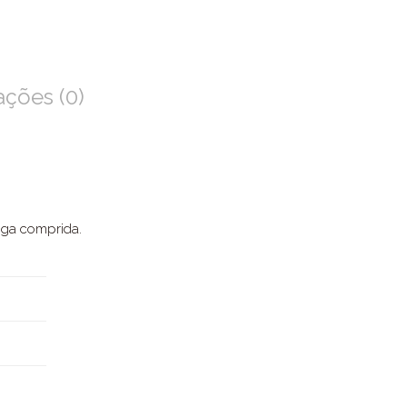
ações (0)
nga comprida.