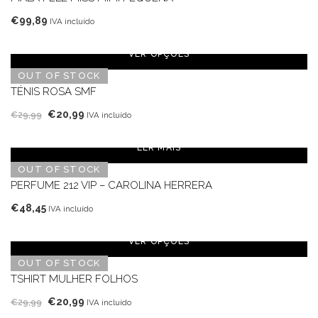
€
99,89
IVA incluído
VER OPÇÕES
OUT OF STOCK
TÉNIS ROSA SMF
O
O
€
20,99
€
29,99
IVA incluído
preço
preço
original
atual
LER MAIS
era:
é:
OUT OF STOCK
€29,99.
€20,99.
PERFUME 212 VIP – CAROLINA HERRERA
€
48,45
IVA incluído
VER OPÇÕES
OUT OF STOCK
TSHIRT MULHER FOLHOS
O
O
€
20,99
€
29,99
IVA incluído
preço
preço