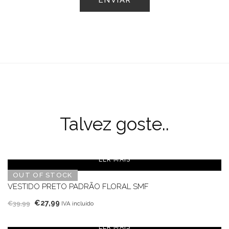
Talvez goste..
LER MAIS
OUT OF STOCK
VESTIDO PRETO PADRÃO FLORAL SMF
O
O
€
27,99
€
39,99
IVA incluído
preço
preço
original
atual
LER MAIS