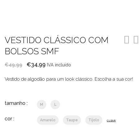
VESTIDO CLÁSSICO COM
BOLSOS SMF
O
O
€
34,99
€
49,99
IVA incluído
preço
preço
Vestido de algodão para um look clássico. Escolha a sua cor!
original
atual
era:
é:
€49,99.
€34,99.
tamanho :
M
L
cor :
Amarelo
Taupe
Tijolo
CLEAR