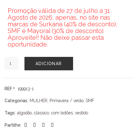
Promoção válida de 27 de julho a 31
Agosto de 2026, apenas, no site nas
marcas de Surkana (40% de desconto),
SMF e Mayoral (30% de desconto).
Aproveite!! Não deixe passar esta
oportunidade.
Quantidade
ADICIONAR
de
VESTIDO
CLÁSSICO
COM
REF.ª
199913-1
BOLSOS
SMF
Categorias:
MULHER
,
Primavera / verão
,
SMF
Tags:
algodão
,
clássico
,
com botões
,
vestido
Partilhe: