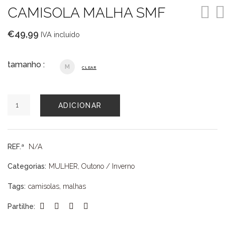
CAMISOLA MALHA SMF
€
49,99
IVA incluído
tamanho :
M
CLEAR
Quantidade
ADICIONAR
de
CAMISOLA
MALHA
SMF
REF.ª
N/A
Categorias:
MULHER
,
Outono / Inverno
Tags:
camisolas
,
malhas
Partilhe: