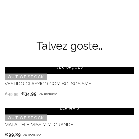
Talvez goste..
VER OPÇÕES
OUT OF STOCK
VESTIDO CLÁSSICO COM BOLSOS SMF
O
O
€
34,99
€
49,99
IVA incluído
preço
preço
original
atual
LER MAIS
era:
é:
OUT OF STOCK
€49,99.
€34,99.
MALA PELE MISS MIMI GRANDE
€
99,89
IVA incluído