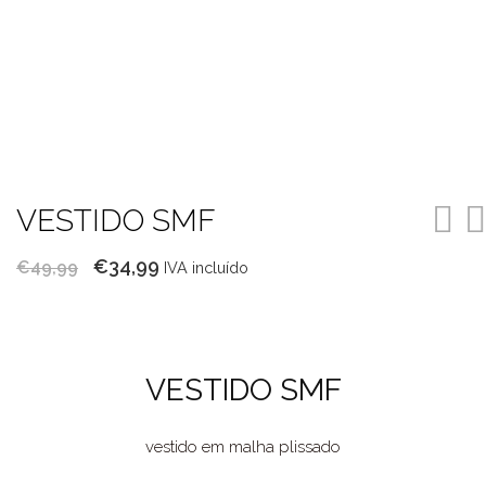
VESTIDO SMF
O
O
€
34,99
€
49,99
IVA incluído
preço
preço
original
atual
era:
é:
VESTIDO SMF
€49,99.
€34,99.
vestido em malha plissado