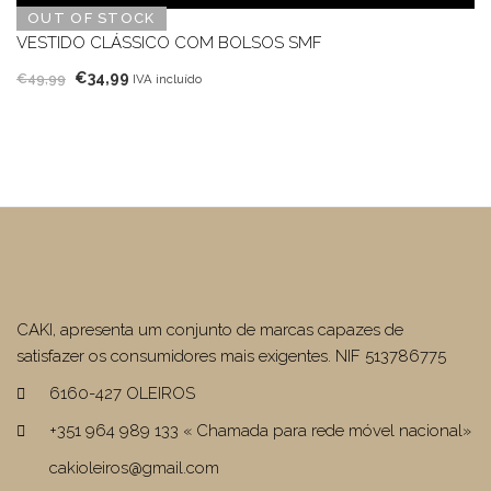
era:
é:
OUT OF STOCK
€44,90.
€26,94.
VESTIDO CLÁSSICO COM BOLSOS SMF
O
O
€
34,99
€
49,99
IVA incluído
preço
preço
original
atual
era:
é:
€49,99.
€34,99.
CAKI, apresenta um conjunto de marcas capazes de
satisfazer os consumidores mais exigentes. NIF 513786775
6160-427 OLEIROS
+351 964 989 133 « Chamada para rede móvel nacional»
cakioleiros@gmail.com