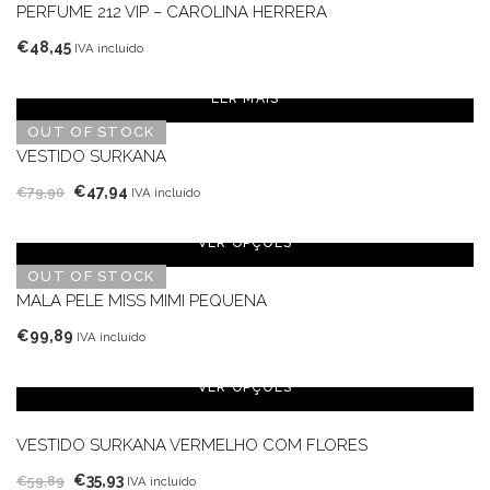
PERFUME 212 VIP – CAROLINA HERRERA
€
48,45
IVA incluído
LER MAIS
OUT OF STOCK
VESTIDO SURKANA
O
O
€
47,94
€
79,90
IVA incluído
preço
preço
original
atual
VER OPÇÕES
era:
é:
OUT OF STOCK
€79,90.
€47,94.
MALA PELE MISS MIMI PEQUENA
€
99,89
IVA incluído
VER OPÇÕES
VESTIDO SURKANA VERMELHO COM FLORES
O
O
€
35,93
€
59,89
IVA incluído