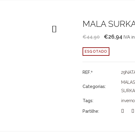
MALA SURK
O
O
€
26,94
€
44,90
IVA i
preço
pre
ESGOTADO
original
atua
era:
é:
€44,90.
€26,
REF.ª
29NAT
MALAS
Categorias:
SURK
Tags:
inverno
Partilhe: