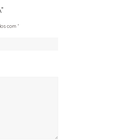
”
ados com
*