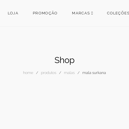
LOJA
PROMOÇÃO
MARCAS
COLEÇÕE
Shop
home
produtos
malas
mala surkana