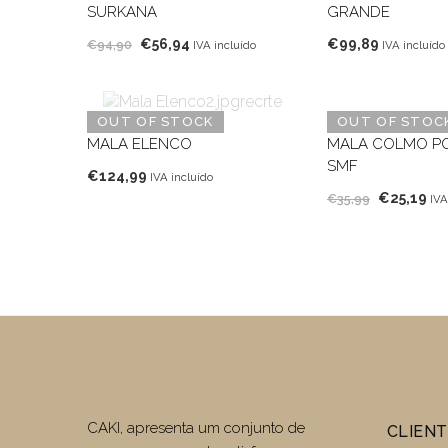
SURKANA
GRANDE
O
O
€
56,94
€
99,89
€
94,90
IVA incluído
IVA incluído
preço
preço
original
atual
era:
é:
OUT OF STOCK
OUT OF STOC
€94,90.
€56,94.
MALA ELENCO
MALA COLMO P
SMF
€
124,99
IVA incluído
O
O
€
25,19
€
35,99
IVA
preço
pr
original
at
era:
é:
€35,99.
€2
CAKI, apresenta um conjunto de
CLIEN