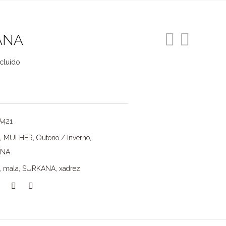
ANA
ncluído
ço
l
94.
A421
,
MULHER
,
Outono / Inverno
,
ANA
,
mala
,
SURKANA
,
xadrez