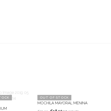
TOCK
OUT OF STOCK
MOCHILA MAYORAL MENINA
RIUM
O
O
€
18,19