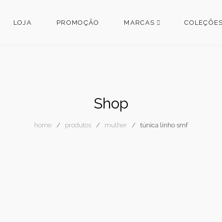
LOJA
PROMOÇÃO
MARCAS
COLEÇÕE
Shop
home
produtos
mulher
túnica linho smf