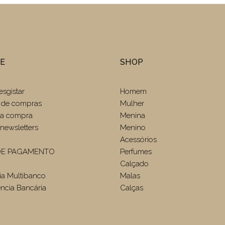
TE
SHOP
esgistar
Homem
 de compras
Mulher
r a compra
Menina
newsletters
Menino
Acessórios
E PAGAMENTO
Perfumes
Calçado
ia Multibanco
Malas
ência Bancária
Calças