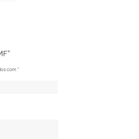
MF”
ados com
*