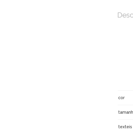
Desc
cor
taman
texteis