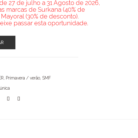
e 27 de julho a 31 Agosto de 2026,
nas marcas de Surkana (40% de
 Mayoral (30% de desconto).
eixe passar esta oportunidade.
AR
6
ER
,
Primavera / verão
,
SMF
túnica