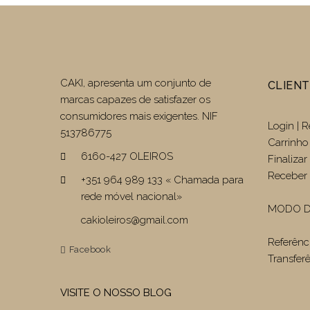
CAKI, apresenta um conjunto de
CLIEN
marcas capazes de satisfazer os
consumidores mais exigentes. NIF
Login | R
513786775
Carrinho
6160-427 OLEIROS
Finaliza
Receber 
+351 964 989 133 « Chamada para
rede móvel nacional»
MODO D
cakioleiros@gmail.com
Referênc
Facebook
Transfer
VISITE O NOSSO BLOG