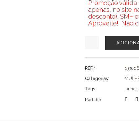
Promoção válida d
apenas, no site 
desconto), SMF e
Aproveite!! Não d
Quantidade
ADICION
de
TÚNICA
LINHO
SMF
REF.ª
19900
Categorias:
MULH
Tags:
Linho
,
Partilhe: