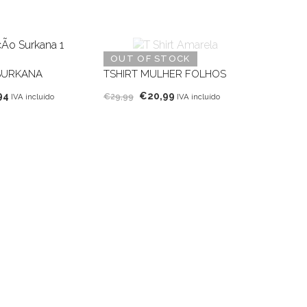
OUT OF STOCK
SURKANA
TSHIRT MULHER FOLHOS
O
O
O
94
€
20,99
€
29,99
IVA incluído
IVA incluído
o
preço
preço
preço
nal
atual
original
atual
é:
era:
é:
90.
€47,94.
€29,99.
€20,99.