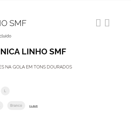
HO SMF
cluído
o
NICA LINHO SMF
ES NA GOLA EM TONS DOURADOS
99.
L
l
Branco
CLEAR