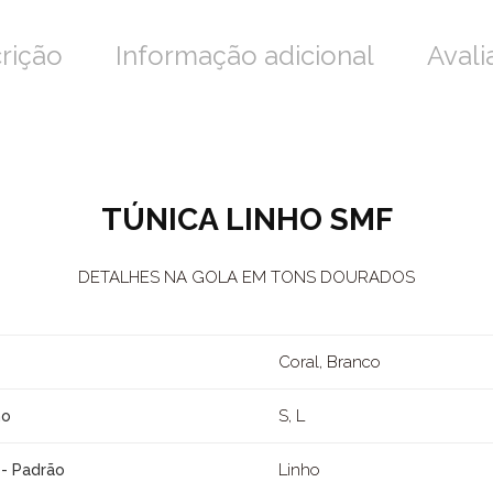
rição
Informação adicional
Avali
TÚNICA LINHO SMF
DETALHES NA GOLA EM TONS DOURADOS
Coral, Branco
S, L
ho
Linho
 - Padrão