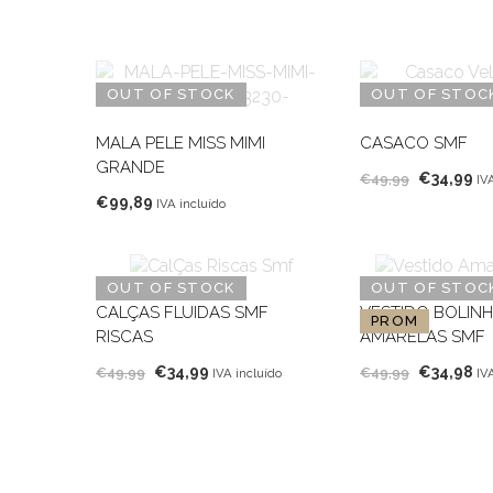
OUT OF STOCK
OUT OF STOC
MALA PELE MISS MIMI
CASACO SMF
GRANDE
O
O
€
34,99
€
49,99
IV
€
99,89
preço
pr
IVA incluído
original
at
era:
é:
€49,99.
€3
OUT OF STOCK
OUT OF STOC
CALÇAS FLUIDAS SMF
VESTIDO BOLIN
PROM
RISCAS
AMARELAS SMF
O
O
O
O
€
34,99
€
34,98
€
49,99
€
49,99
IVA incluído
IV
preço
preço
preço
pr
original
atual
original
at
era:
é:
era:
é:
€49,99.
€34,99.
€49,99.
€3