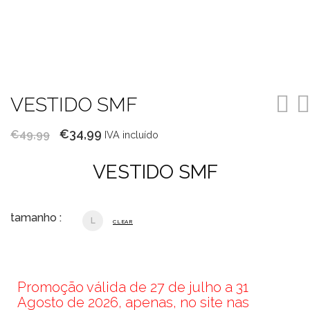
VESTIDO SMF
O
O
€
34,99
€
49,99
IVA incluído
preço
preço
VESTIDO SMF
original
atual
era:
é:
€49,99.
€34,99.
tamanho :
L
CLEAR
Promoção válida de 27 de julho a 31
Agosto de 2026, apenas, no site nas