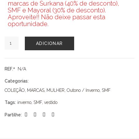
marcas de Surkana (40% de desconto),
SMF e Mayoral (30% de desconto).
Aproveite!! Não deixe passar esta
oportunidade.
Quantidade
ADICIONAR
de
VESTIDO
SMF
REF.ª
N/A
Categorias:
COLEÇÃO
,
MARCAS
,
MULHER
,
Outono / Inverno
,
SMF
Tags:
inverno
,
SMF
,
vestido
Partilhe: