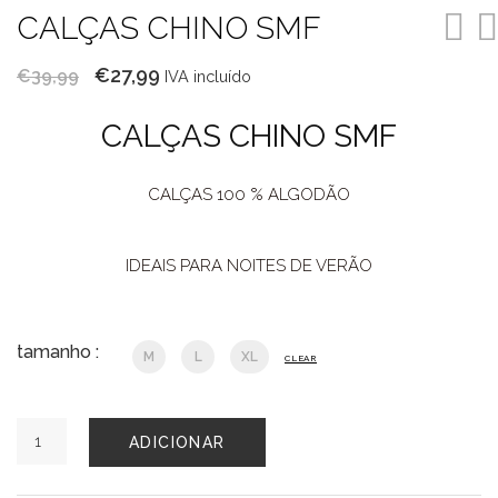
CALÇAS CHINO SMF
O
O
€
27,99
€
39,99
IVA incluído
preço
preço
CALÇAS CHINO SMF
original
atual
era:
é:
CALÇAS 100 % ALGODÃO
€39,99.
€27,99.
IDEAIS PARA NOITES DE VERÃO
tamanho :
M
L
XL
CLEAR
Quantidade
ADICIONAR
de
CALÇAS