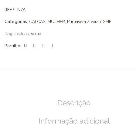
CHINO
SMF
REF.ª
N/A
Categorias:
CALÇAS
,
MULHER
,
Primavera / verão
,
SMF
Tags:
calças
,
verão
Partilhe:
Descrição
Informação adicional