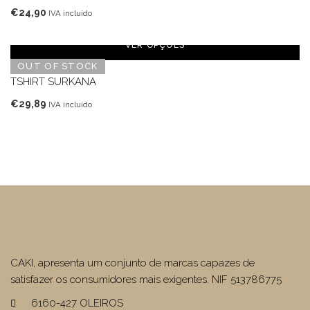
€
24,90
IVA incluído
VER OPÇÕES
OUT OF STOCK
TSHIRT SURKANA
€
29,89
IVA incluído
CAKI, apresenta um conjunto de marcas capazes de
satisfazer os consumidores mais exigentes. NIF 513786775
6160-427 OLEIROS