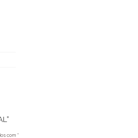
AL”
ados com
*