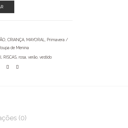
AR
ÇÃO
,
CRIANÇA
,
MAYORAL
,
Primavera /
Roupa de Menina
l
,
RISCAS
,
rosa
,
verão
,
vestido
ações (0)