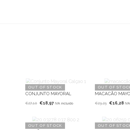
OUT OF STOCK
OUT OF STOC
CONJUNTO MAYORAL
MACACÃO MAYO
O
O
O
O
€
18,97
€
16,28
€
27,10
€
23,25
IVA incluído
IVA
preço
preço
preço
pr
original
atual
original
at
era:
é:
era:
é:
OUT OF STOCK
OUT OF STOC
€27,10.
€18,97.
€23,25.
€1