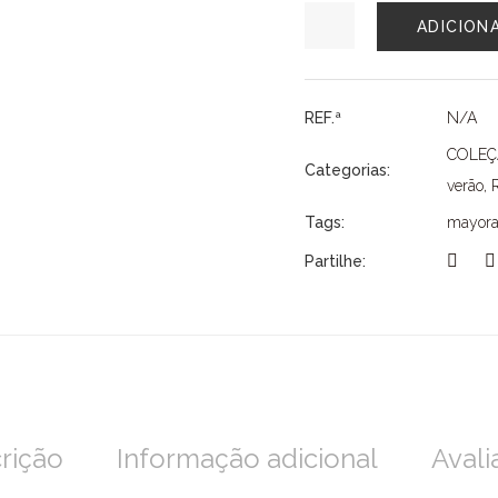
Quantidade
ADICION
de
VESTIDO
MAYORAL
REF.ª
N/A
COLE
Categorias:
verão
,
Tags:
mayora
Partilhe:
rição
Informação adicional
Avali