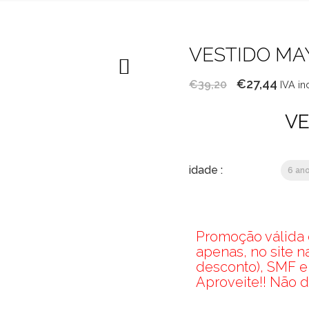
VESTIDO MA
O
O
€
27,44
€
39,20
IVA in
preço
preç
VE
original
atual
era:
é:
€39,20.
€27,4
idade :
6 an
Promoção válida d
apenas, no site 
desconto), SMF e
Aproveite!! Não d