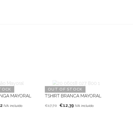
TOCK
OUT OF STOCK
NGA MAYORAL
TSHIRT BRANCA MAYORAL
O
O
O
92
€
12,39
€
17,70
IVA incluído
IVA incluído
o
preço
preço
preço
nal
atual
original
atual
é:
era:
é:
4.
€15,92.
€17,70.
€12,39.