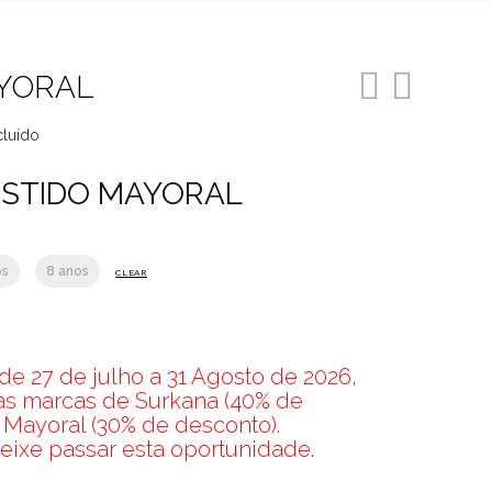
YORAL
cluído
o
STIDO MAYORAL
4.
os
8 anos
CLEAR
e 27 de julho a 31 Agosto de 2026,
nas marcas de Surkana (40% de
 Mayoral (30% de desconto).
eixe passar esta oportunidade.