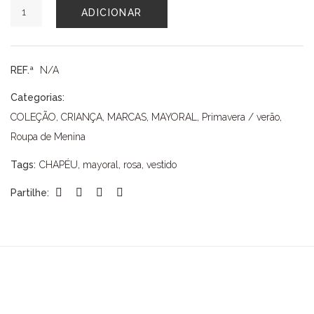
Quantidade
ADICIONAR
de
VESTIDO
MAYORAL
REF.ª
N/A
Categorias:
COLEÇÃO
,
CRIANÇA
,
MARCAS
,
MAYORAL
,
Primavera / verão
,
Roupa de Menina
Tags:
CHAPÉU
,
mayoral
,
rosa
,
vestido
Partilhe: