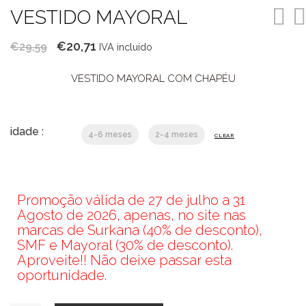
VESTIDO MAYORAL
O
O
€
20,71
€
29,59
IVA incluído
preço
preço
VESTIDO MAYORAL COM CHAPÉU
original
atual
era:
é:
€29,59.
€20,71.
idade :
4-6 meses
2-4 meses
CLEAR
Promoção válida de 27 de julho a 31
Agosto de 2026, apenas, no site nas
marcas de Surkana (40% de desconto),
SMF e Mayoral (30% de desconto).
Aproveite!! Não deixe passar esta
oportunidade.