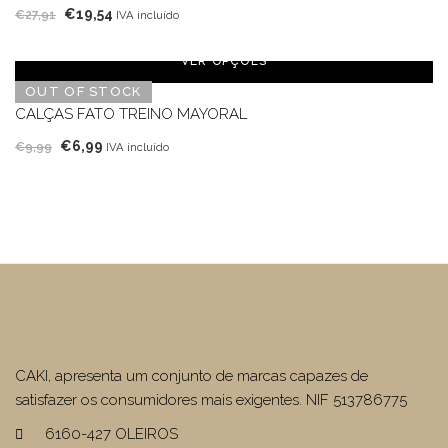
O
O
€
19,54
€
27,91
IVA incluído
preço
preço
original
atual
VER OPÇÕES
era:
é:
OUT OF STOCK
€27,91.
€19,54.
CALÇAS FATO TREINO MAYORAL
O
O
€
6,99
€
9,99
IVA incluído
preço
preço
original
atual
era:
é:
€9,99.
€6,99.
CAKI, apresenta um conjunto de marcas capazes de
satisfazer os consumidores mais exigentes. NIF 513786775
6160-427 OLEIROS