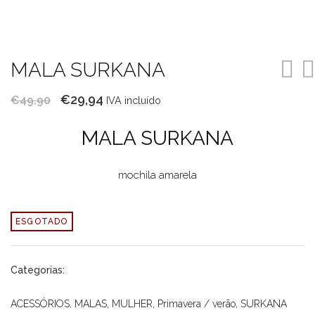
MALA SURKANA
O
O
€
29,94
€
49,90
IVA incluído
preço
preço
MALA SURKANA
original
atual
era:
é:
mochila amarela
€49,90.
€29,94.
ESGOTADO
Categorias:
ACESSÓRIOS
,
MALAS
,
MULHER
,
Primavera / verão
,
SURKANA