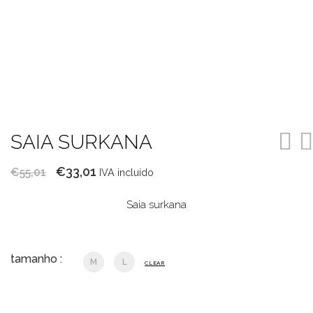
SAIA SURKANA
O
O
€
33,01
€
55,01
IVA incluído
preço
preço
Saia surkana
original
atual
era:
é:
€55,01.
€33,01.
tamanho :
M
L
CLEAR