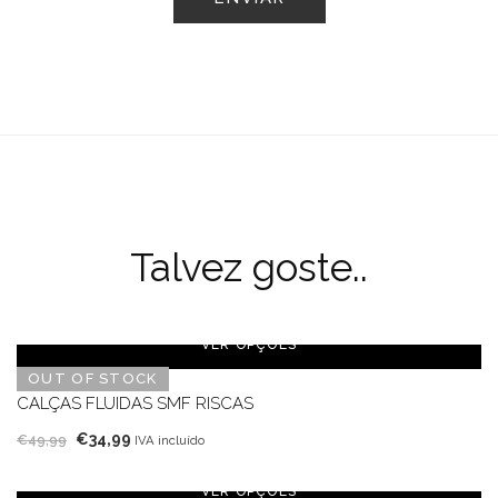
Talvez goste..
VER OPÇÕES
OUT OF STOCK
CALÇAS FLUIDAS SMF RISCAS
O
O
€
34,99
€
49,99
IVA incluído
preço
preço
original
atual
VER OPÇÕES