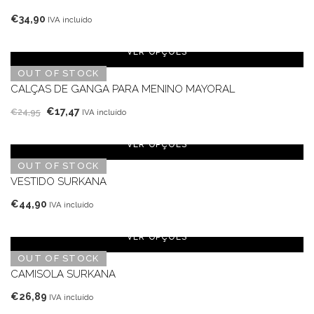
€
34,90
IVA incluído
VER OPÇÕES
OUT OF STOCK
CALÇAS DE GANGA PARA MENINO MAYORAL
O
O
€
17,47
€
24,95
IVA incluído
preço
preço
original
atual
VER OPÇÕES
era:
é:
OUT OF STOCK
€24,95.
€17,47.
VESTIDO SURKANA
€
44,90
IVA incluído
VER OPÇÕES
OUT OF STOCK
CAMISOLA SURKANA
€
26,89
IVA incluído