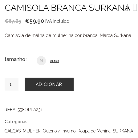
CAMISOLA BRANCA SURKANA
O
O
€
59,90
€
67,65
IVA incluído
preço
preço
Camisola de malha de mulher na cor branca. Marca Surkana.
original
atual
era:
é:
€67,65.
€59,90.
tamanho :
M
CLEAR
Quantidade
ADICIONAR
de
CAMISOLA
BRANCA
SURKANA
REF.ª
558ORLA231
Categorias:
CALÇAS
,
MULHER
,
Outono / Inverno
,
Roupa de Menina
,
SURKANA