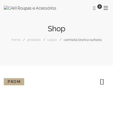
0
MAYORAL
OUTONO / INVERNO
Shop
SMF
PRIMAVERA / VERÃO
home
produtos
calças
camisola branca surkana
SURKANA
NEWSLETTER
NEWSLETTER CAKI
BLOG
PROM