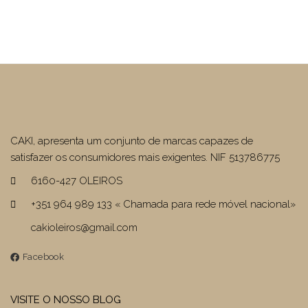
CAKI, apresenta um conjunto de marcas capazes de
satisfazer os consumidores mais exigentes. NIF 513786775
6160-427 OLEIROS
+351 964 989 133 « Chamada para rede móvel nacional»
cakioleiros@gmail.com
Facebook
VISITE O NOSSO BLOG