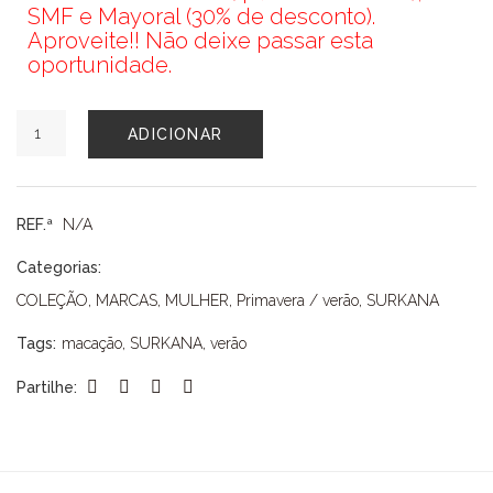
SMF e Mayoral (30% de desconto).
Aproveite!! Não deixe passar esta
oportunidade.
Quantidade
ADICIONAR
de
MACACÃO
SURKANA
REF.ª
N/A
Categorias:
COLEÇÃO
,
MARCAS
,
MULHER
,
Primavera / verão
,
SURKANA
Tags:
macação
,
SURKANA
,
verão
Partilhe: