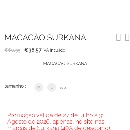
MACACÃO SURKANA
O
O
€
36,57
€
60,95
IVA incluído
preço
preço
MACACÃO SURKANA
original
atual
era:
é:
€60,95.
€36,57.
tamanho :
M
L
CLEAR
Promoção válida de 27 de julho a 31
Agosto de 2026, apenas, no site nas
marcas de Surkana (40% de desconto),