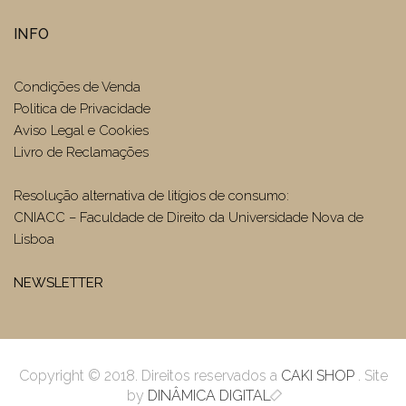
INFO
Condições de Venda
Politica de Privacidade
Aviso Legal e Cookies
Livro de Reclamações
Resolução alternativa de litígios de consumo:
CNIACC – Faculdade de Direito da Universidade Nova de
Lisboa
NEWSLETTER
Copyright © 2018. Direitos reservados a
CAKI SHOP
. Site
by
DINÂMICA DIGITAL