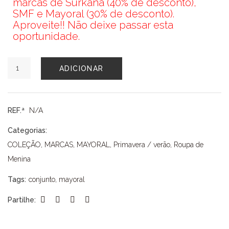
marcas de Surkana (40% de desconto),
SMF e Mayoral (30% de desconto).
Aproveite!! Não deixe passar esta
oportunidade.
Quantidade
ADICIONAR
de
CONJUNTO
MAYORAL
REF.ª
N/A
Categorias:
COLEÇÃO
,
MARCAS
,
MAYORAL
,
Primavera / verão
,
Roupa de
Menina
Tags:
conjunto
,
mayoral
Partilhe: