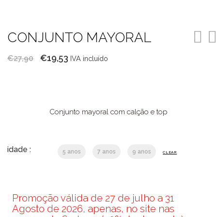
CONJUNTO MAYORAL
O
O
€
19,53
€
27,90
IVA incluído
preço
preço
original
atual
era:
é:
€27,90.
€19,53.
Conjunto mayoral com calção e top
idade :
5 anos
7 anos
9 anos
CLEAR
Promoção válida de 27 de julho a 31
Agosto de 2026, apenas, no site nas