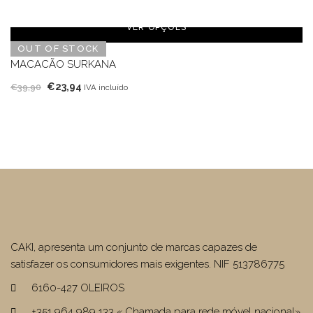
preço
preço
original
atual
VER OPÇÕES
era:
é:
OUT OF STOCK
€49,90.
€29,94.
MACACÃO SURKANA
O
O
€
23,94
€
39,90
IVA incluído
preço
preço
original
atual
era:
é:
€39,90.
€23,94.
CAKI, apresenta um conjunto de marcas capazes de
satisfazer os consumidores mais exigentes. NIF 513786775
6160-427 OLEIROS
+351 964 989 133 « Chamada para rede móvel nacional»