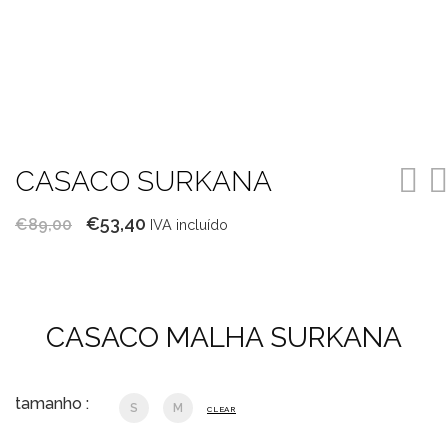
CASACO SURKANA
O
O
€
53,40
€
89,00
IVA incluído
preço
preço
original
atual
era:
é:
CASACO MALHA SURKANA
€89,00.
€53,40.
tamanho :
S
M
CLEAR