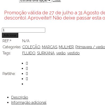
Clear
Promoção válida de 27 de julho a 31 Agosto d
desconto). Aproveite!! Não deixe passar esta 
Quantidade
de
Adicionar
VESTIDO
REF.ª
N/A
SURKANA
Categorias:
COLEÇÃO
,
MARCAS
,
MULHER
,
Primavera / verã
Tags:
FLUIDO
,
SURKANA
,
verão
,
vestido
Partilhe:
Descrição
Informação adicional